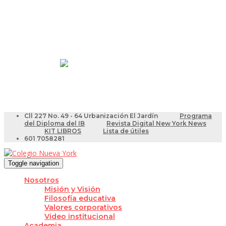
Resultados Pruebas Saber
Videotutoriales para Docentes
Cll 227 No. 49 - 64 Urbanización El Jardín
Programa
del Diploma del IB
Revista Digital New York News
KIT LIBROS
Lista de útiles
601 7058281
Toggle navigation
Nosotros
Misión y Visión
Filosofía educativa
Valores corporativos
Video institucional
Academia