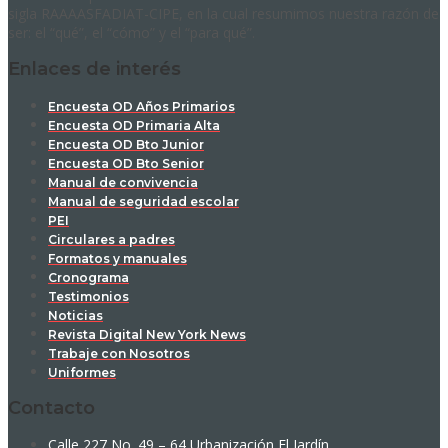
sigla RAAAASFADIAT-CIPE, en la cual resumimos nuestra razón de
ser: el “qué”, el “cómo” y el “para qué”.
Enlaces de interés
Encuesta OD Años Primarios
Encuesta OD Primaria Alta
Encuesta OD Bto Junior
Encuesta OD Bto Senior
Manual de convivencia
Manual de seguridad escolar
PEI
Circulares a padres
Formatos y manuales
Cronograma
Testimonios
Noticias
Revista Digital New York News
Trabaje con Nosotros
Uniformes
Contacto
Calle 227 No. 49 – 64 Urbanización El Jardín