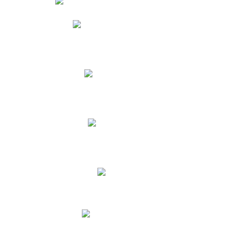
Phidias
Correo para Docentes
Biblioteca CNY
Cronograma
INEWS