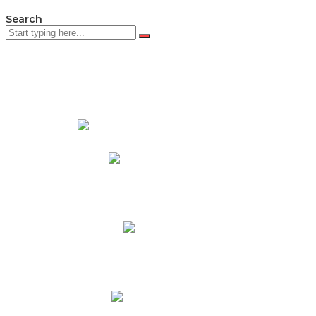
Search
PADRES DE FAMILIA
Padres CNY Online
Circulares a Padres
Cronograma