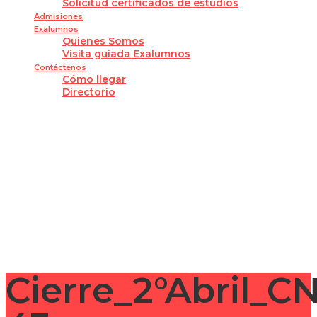
Solicitud certificados de estudios
Admisiones
Exalumnos
Quienes Somos
Visita guiada Exalumnos
Contáctenos
Cómo llegar
Directorio
¿Tienes alguna pregunta?
Enviar la consulta
Mensaje enviado
Cerrar
Cierre_2°Abril_C