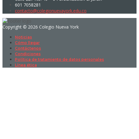
601 7058281
contacto@colegionuevayork.edu.co
Copyright © 2026 Colegio Nueva York
Noticias
Cómo llegar
Contáctenos
Condiciones
Política de tratamiento de datos personales
Línea ética
Sign In
La contraseña debe tener un mínimo
de 8 caracteres de números y letras, y contener al menos 1 letra
mayúscula
I want to sign up as instructor