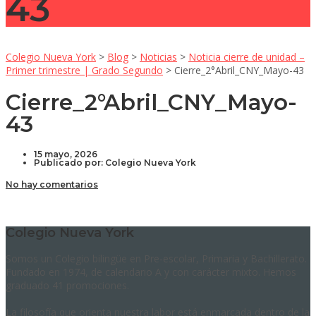
43
Colegio Nueva York
>
Blog
>
Noticias
>
Noticia cierre de unidad –
Primer trimestre | Grado Segundo
>
Cierre_2°Abril_CNY_Mayo-43
Cierre_2°Abril_CNY_Mayo-
43
15 mayo, 2026
Publicado por:
Colegio Nueva York
No hay comentarios
Colegio Nueva York
Somos un Colegio bilingüe en Pre-escolar, Primaria y Bachillerato.
Fundado en 1974, de calendario A y con carácter mixto. Hemos
graduado 41 promociones.
La filosofía que orienta nuestra labor está enmarcada dentro de la