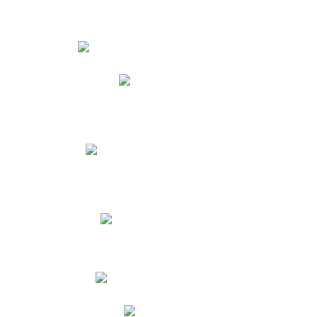
Estudiantes
Phidias
Biblioteca CNY
Cronograma de evaluaciones
Manual de Convivencia
Resultados Pruebas Saber