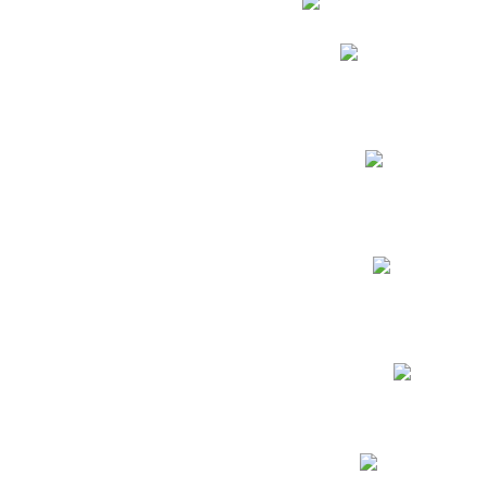
Phidias
Correo para Docent
Biblioteca CNY
Cronograma
INEWS