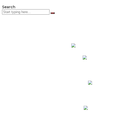
Search
PADRES DE F
Padres CNY Online
Circulares a Padres
Cronograma