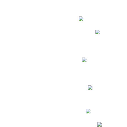
Estudian
Phidias
Biblioteca CNY
Cronograma de evaluac
Manual de Convivenc
Resultados Pruebas Sa