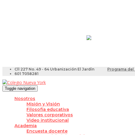
Resultados Pruebas Sa
Videotutoriales para Do
Cll 227 No. 49 - 64 Urbanización El Jardín
Programa del 
601 7058281
Toggle navigation
Nosotros
Misión y Visión
Filosofía educativa
Valores corporativos
Video institucional
Academia
Encuesta docente