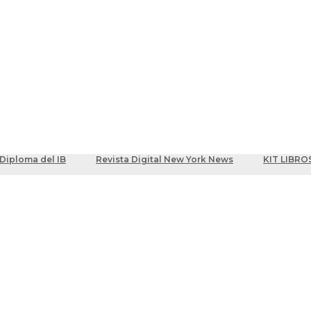
ber
centes
Diploma del IB
Revista Digital New York News
KIT LIBRO