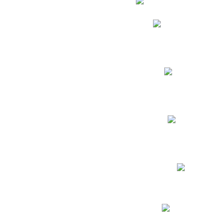
Phidias
Correo para Docent
Biblioteca CNY
Cronograma
INEWS