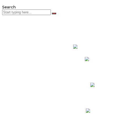
Search
PADRES DE F
Padres CNY Online
Circulares a Padres
Cronograma