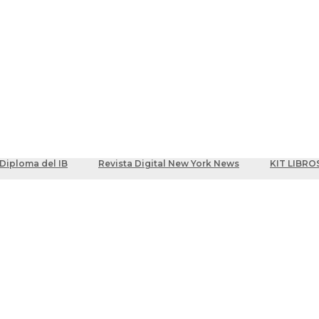
ber
centes
Diploma del IB
Revista Digital New York News
KIT LIBRO