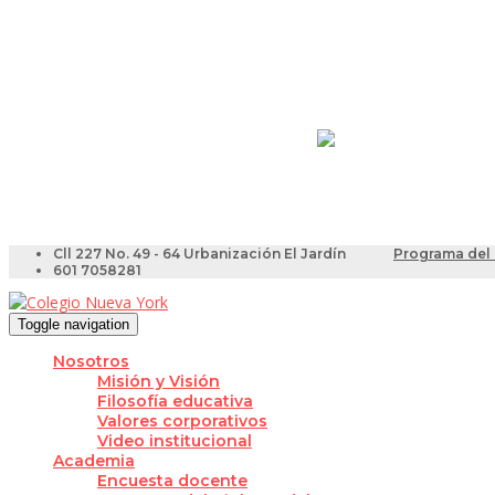
Resultados Pruebas Sa
Videotutoriales para Do
Cll 227 No. 49 - 64 Urbanización El Jardín
Programa del 
601 7058281
Toggle navigation
Nosotros
Misión y Visión
Filosofía educativa
Valores corporativos
Video institucional
Academia
Encuesta docente