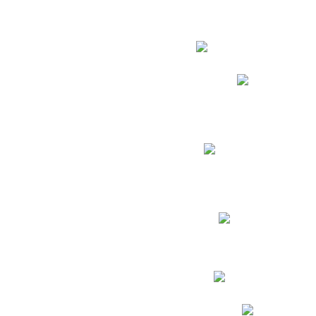
Estudian
Phidias
Biblioteca CNY
Cronograma de evaluac
Manual de Convivenc
Resultados Pruebas Sa