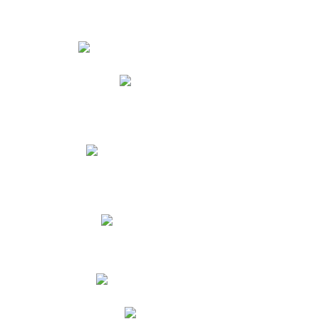
Estudiantes
Phidias
Biblioteca CNY
Cronograma de evaluaciones
Manual de Convivencia
Resultados Pruebas Saber