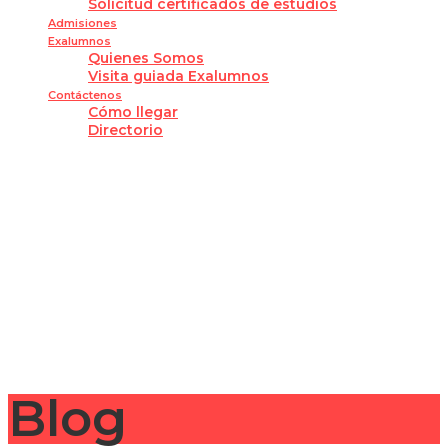
Solicitud certificados de estudios
Admisiones
Exalumnos
Quienes Somos
Visita guiada Exalumnos
Contáctenos
Cómo llegar
Directorio
¿Tienes alguna pregunta?
Enviar la consulta
Mensaje enviado
Cerrar
Blog