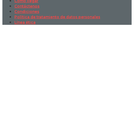
Cómo llegar
Contáctenos
Condiciones
Política de tratamiento de datos personales
Línea ética
Sign In
La contraseña debe tener un mínimo
de 8 caracteres de números y letras, y contener al menos 1 letra
mayúscula
I want to sign up as instructor
Recordarme
Sign In
Registro
Restaurar la contraseña