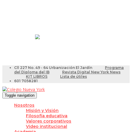
Resultados Pruebas Saber
Videotutoriales para Docentes
Cll 227 No. 49 - 64 Urbanización El Jardín
Programa
del Diploma del IB
Revista Digital New York News
KIT LIBROS
Lista de útiles
601 7058281
Toggle navigation
Nosotros
Misión y Visión
Filosofía educativa
Valores corporativos
Video institucional
Academia