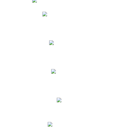
Phidias
Correo para Docentes
Biblioteca CNY
Cronograma
INEWS