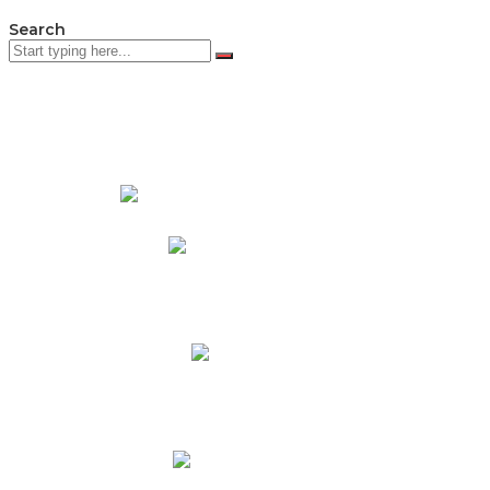
Search
PADRES DE FAMILIA
Padres CNY Online
Circulares a Padres
Cronograma