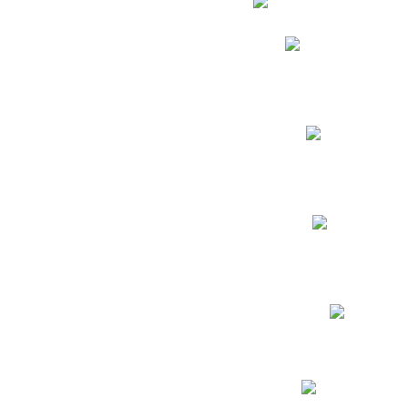
Phidias
Correo para Docent
Biblioteca CNY
Cronograma
INEWS