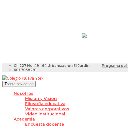
Resultados Pruebas Sa
Videotutoriales para Do
Cll 227 No. 49 - 64 Urbanización El Jardín
Programa del 
601 7058281
Toggle navigation
Nosotros
Misión y Visión
Filosofía educativa
Valores corporativos
Video institucional
Academia
Encuesta docente