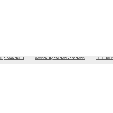
ber
centes
Diploma del IB
Revista Digital New York News
KIT LIBRO