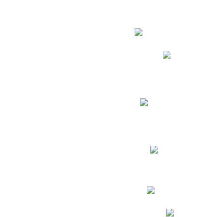
Estudian
Phidias
Biblioteca CNY
Cronograma de evaluac
Manual de Convivenc
Resultados Pruebas Sa