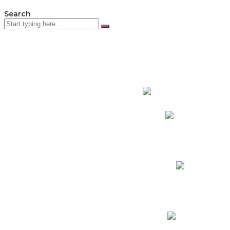
Search
PADRES DE F
Padres CNY Online
Circulares a Padres
Cronograma