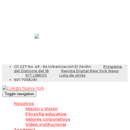
Resultados Pruebas Saber
Videotutoriales para Docentes
Cll 227 No. 49 - 64 Urbanización El Jardín
Programa
del Diploma del IB
Revista Digital New York News
KIT LIBROS
Lista de útiles
601 7058281
Toggle navigation
Nosotros
Misión y Visión
Filosofía educativa
Valores corporativos
Video institucional
Academia