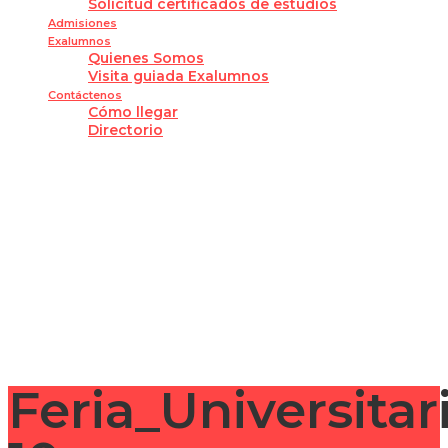
Solicitud certificados de estudios
Admisiones
Exalumnos
Quienes Somos
Visita guiada Exalumnos
Contáctenos
Cómo llegar
Directorio
¿Tienes alguna pregunta?
Enviar la consulta
Mensaje enviado
Cerrar
Feria_Universita