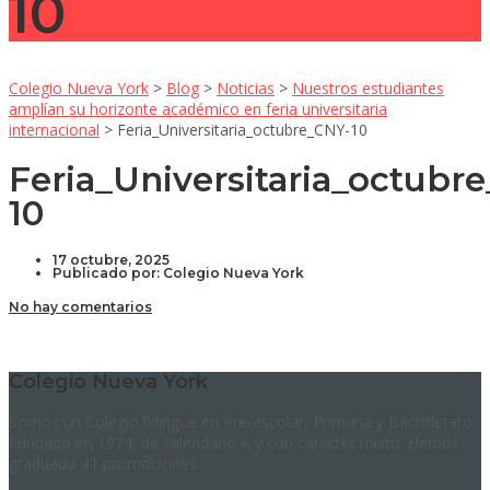
10
Colegio Nueva York
>
Blog
>
Noticias
>
Nuestros estudiantes
amplían su horizonte académico en feria universitaria
internacional
>
Feria_Universitaria_octubre_CNY-10
Feria_Universitaria_octubr
10
17 octubre, 2025
Publicado por:
Colegio Nueva York
No hay comentarios
Colegio Nueva York
Somos un Colegio bilingüe en Pre-escolar, Primaria y Bachillerato.
Fundado en 1974, de calendario A y con carácter mixto. Hemos
graduado 41 promociones.