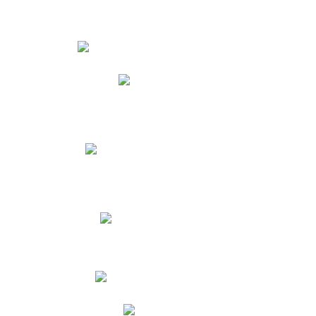
Estudiantes
Phidias
Biblioteca CNY
Cronograma de evaluaciones
Manual de Convivencia
Resultados Pruebas Saber