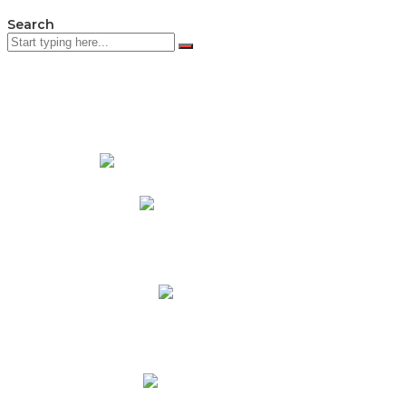
Search
PADRES DE FAMILIA
Padres CNY Online
Circulares a Padres
Cronograma