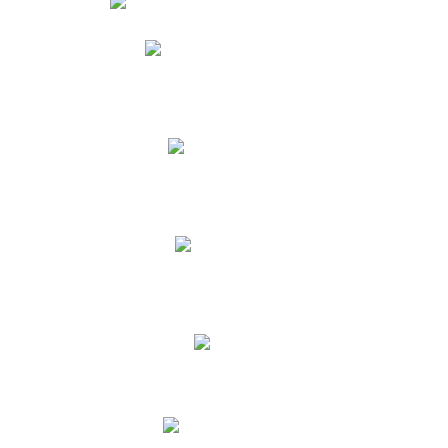
Phidias
Correo para Docentes
Biblioteca CNY
Cronograma
INEWS