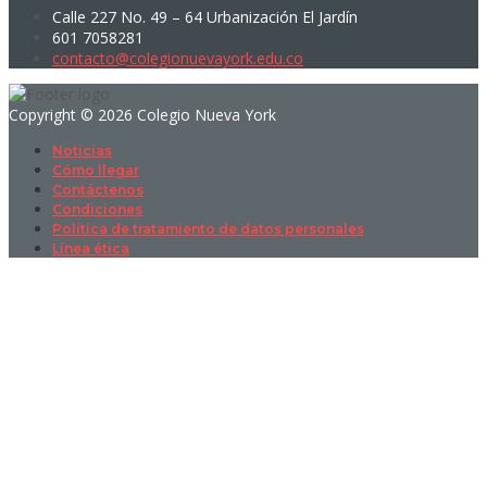
Calle 227 No. 49 – 64 Urbanización El Jardín
601 7058281
contacto@colegionuevayork.edu.co
Copyright © 2026 Colegio Nueva York
Noticias
Cómo llegar
Contáctenos
Condiciones
Política de tratamiento de datos personales
Línea ética
Sign In
La contraseña debe tener un mínimo
de 8 caracteres de números y letras, y contener al menos 1 letra
mayúscula