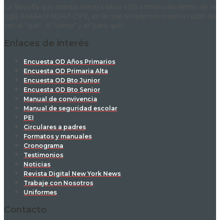
La filosofía que orienta nuestra labor está enmarcada dentro de la
sigla RAAAASFADIAT-CIPE, en la cual resumimos nuestra razón de
ser: el “qué”, el “cómo” y el “para qué”.
Enlaces de interés
Encuesta OD Años Primarios
Encuesta OD Primaria Alta
Encuesta OD Bto Junior
Encuesta OD Bto Senior
Manual de convivencia
Manual de seguridad escolar
PEI
Circulares a padres
Formatos y manuales
Cronograma
Testimonios
Noticias
Revista Digital New York News
Trabaje con Nosotros
Uniformes
Contacto