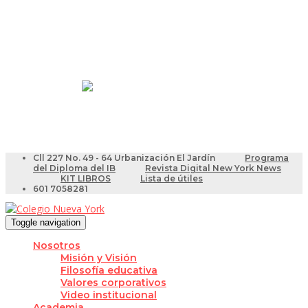
Resultados Pruebas Saber
Videotutoriales para Docentes
Cll 227 No. 49 - 64 Urbanización El Jardín
Programa
del Diploma del IB
Revista Digital New York News
KIT LIBROS
Lista de útiles
601 7058281
Toggle navigation
Nosotros
Misión y Visión
Filosofía educativa
Valores corporativos
Video institucional
Academia