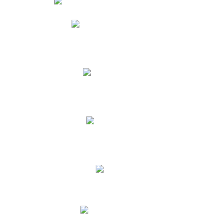
Phidias
Correo para Docentes
Biblioteca CNY
Cronograma
INEWS