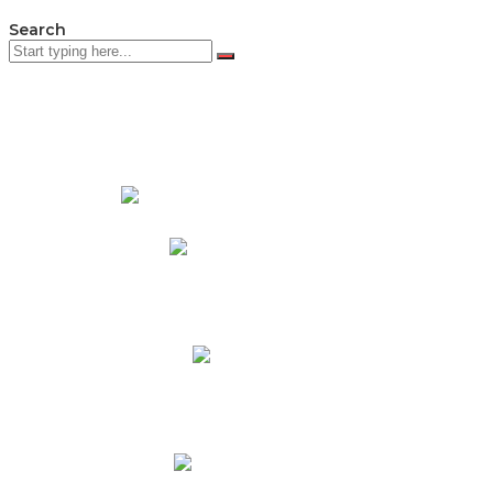
Search
PADRES DE FAMILIA
Padres CNY Online
Circulares a Padres
Cronograma