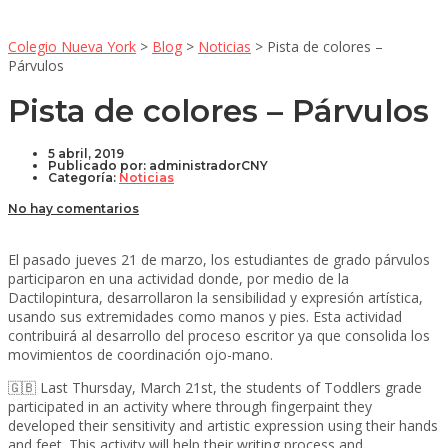
Colegio Nueva York
>
Blog
>
Noticias
>
Pista de colores –
Párvulos
Pista de colores – Párvulos
5 abril, 2019
Publicado por:
administradorCNY
Categoría:
Noticias
No hay comentarios
El pasado jueves 21 de marzo, los estudiantes de grado párvulos
participaron en una actividad donde, por medio de la
Dactilopintura, desarrollaron la sensibilidad y expresión artística,
usando sus extremidades como manos y pies. Esta actividad
contribuirá al desarrollo del proceso escritor ya que consolida los
movimientos de coordinación ojo-mano.
🇬🇧 Last Thursday, March 21st, the students of Toddlers grade
participated in an activity where through fingerpaint they
developed their sensitivity and artistic expression using their hands
and feet. This activity will help their writing process and