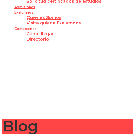
Solicitud certificados de estudios
Admisiones
Exalumnos
Quienes Somos
Visita guiada Exalumnos
Contáctenos
Cómo llegar
Directorio
¿Tienes alguna pregunta?
Enviar la consulta
Mensaje enviado
Cerrar
Blog