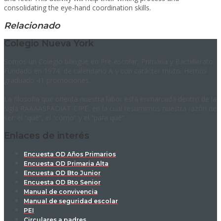
consolidating the eye-hand coordination skills.
Relacionado
Colegio Nueva York
Somos un Colegio bilingüe en Pre-escolar, Primaria y Bachillerato.
Fundado en 1974, de calendario A y con carácter mixto. Hemos
graduado 41 promociones.
La filosofía que orienta nuestra labor está enmarcada dentro de la
sigla RAAAASFADIAT-CIPE, en la cual resumimos nuestra razón de
ser: el “qué”, el “cómo” y el “para qué”.
Enlaces de interés
Encuesta OD Años Primarios
Encuesta OD Primaria Alta
Encuesta OD Bto Junior
Encuesta OD Bto Senior
Manual de convivencia
Manual de seguridad escolar
PEI
Circulares a padres