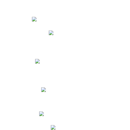
Estudiantes
Phidias
Biblioteca CNY
Cronograma de evaluaciones
Manual de Convivencia
Resultados Pruebas Saber