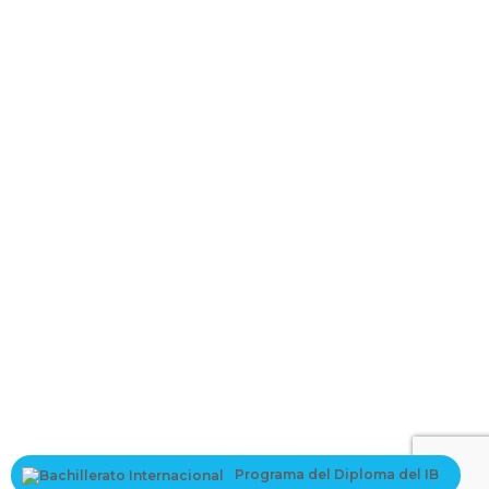
La contraseña debe tener un mínimo
de 8 caracteres de números y letras, y contener al menos 1 letra
mayúscula
I want to sign up as instructor
Recordarme
Sign In
Registro
Restaurar la contraseña
Send reset link
Password reset link sent
to your email
Cerrar
Your application is sent
We'll send you an email as soon as your
application is approved.
Go to Profile
Programa del Diploma del IB
No account?
Registro
Sign In