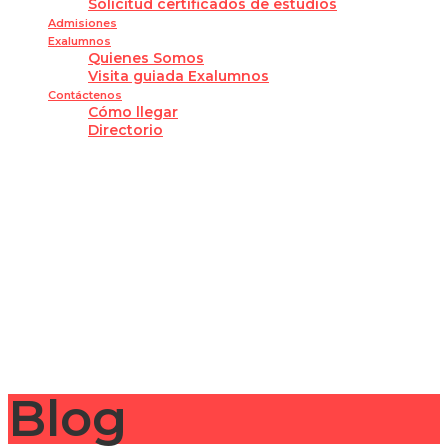
Solicitud certificados de estudios
Admisiones
Exalumnos
Quienes Somos
Visita guiada Exalumnos
Contáctenos
Cómo llegar
Directorio
¿Tienes alguna pregunta?
Enviar la consulta
Mensaje enviado
Cerrar
Blog