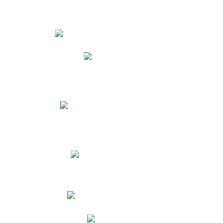
Estudiantes
Phidias
Biblioteca CNY
Cronograma de evaluaciones
Manual de Convivencia
Resultados Pruebas Saber