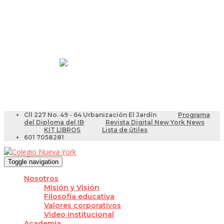
Resultados Pruebas Saber
Videotutoriales para Docentes
Cll 227 No. 49 - 64 Urbanización El Jardín
Programa
del Diploma del IB
Revista Digital New York News
KIT LIBROS
Lista de útiles
601 7058281
Toggle navigation
Nosotros
Misión y Visión
Filosofía educativa
Valores corporativos
Video institucional
Academia