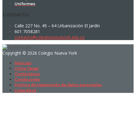
Uniformes
Contacto
Calle 227 No. 49 – 64 Urbanización El Jardín
601 7058281
contacto@colegionuevayork.edu.co
Copyright © 2026 Colegio Nueva York
Noticias
Cómo llegar
Contáctenos
Condiciones
Política de tratamiento de datos personales
Línea ética
Sign In
La contraseña debe tener un mínimo