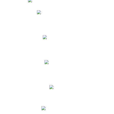
Phidias
Correo para Docentes
Biblioteca CNY
Cronograma
INEWS