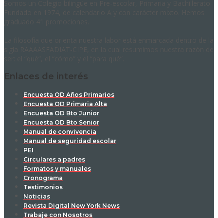
Somos un Colegio bilingüe en Pre-escolar, Primaria y Bachillerato.
Fundado en 1974, de calendario A y con carácter mixto. Hemos
graduado 41 promociones.
La filosofía que orienta nuestra labor está enmarcada dentro de la
sigla RAAAASFADIAT-CIPE, en la cual resumimos nuestra razón de
ser: el “qué”, el “cómo” y el “para qué”.
Enlaces de interés
Encuesta OD Años Primarios
Encuesta OD Primaria Alta
Encuesta OD Bto Junior
Encuesta OD Bto Senior
Manual de convivencia
Manual de seguridad escolar
PEI
Circulares a padres
Formatos y manuales
Cronograma
Testimonios
Noticias
Revista Digital New York News
Trabaje con Nosotros