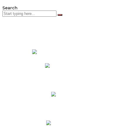
Search
PADRES DE FAMILIA
Padres CNY Online
Circulares a Padres
Cronograma