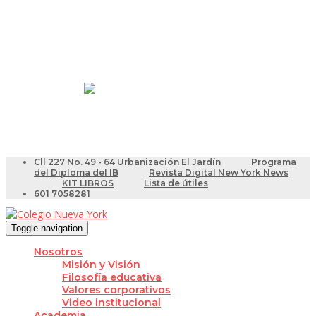
Resultados Pruebas Saber
Videotutoriales para Docentes
Cll 227 No. 49 - 64 Urbanización El Jardín
Programa
del Diploma del IB
Revista Digital New York News
KIT LIBROS
Lista de útiles
601 7058281
Toggle navigation
Nosotros
Misión y Visión
Filosofía educativa
Valores corporativos
Video institucional
Academia