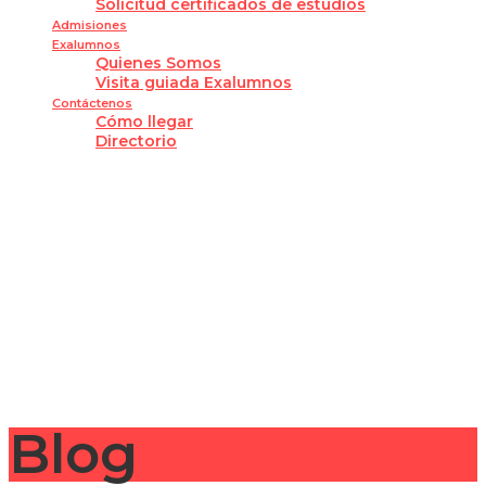
Solicitud certificados de estudios
Admisiones
Exalumnos
Quienes Somos
Visita guiada Exalumnos
Contáctenos
Cómo llegar
Directorio
¿Tienes alguna pregunta?
Enviar la consulta
Mensaje enviado
Cerrar
Blog