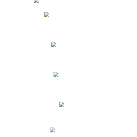
Phidias
Correo para Docentes
Biblioteca CNY
Cronograma
INEWS