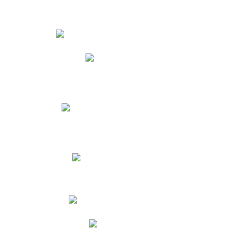
Estudiantes
Phidias
Biblioteca CNY
Cronograma de evaluaciones
Manual de Convivencia
Resultados Pruebas Saber