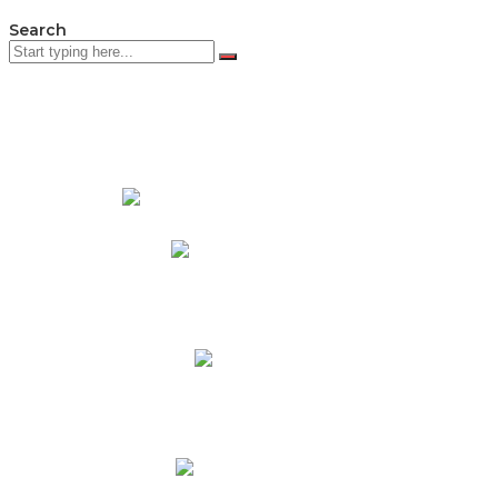
Search
PADRES DE FAMILIA
Padres CNY Online
Circulares a Padres
Cronograma