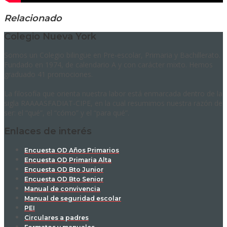
Relacionado
Colegio Nueva York
Somos un Colegio bilingüe en Pre-escolar, Primaria y Bachillerato.
Fundado en 1974, de calendario A y con carácter mixto. Hemos
graduado 41 promociones.
La filosofía que orienta nuestra labor está enmarcada dentro de la
sigla RAAAASFADIAT-CIPE, en la cual resumimos nuestra razón de
ser: el “qué”, el “cómo” y el “para qué”.
Enlaces de interés
Encuesta OD Años Primarios
Encuesta OD Primaria Alta
Encuesta OD Bto Junior
Encuesta OD Bto Senior
Manual de convivencia
Manual de seguridad escolar
PEI
Circulares a padres