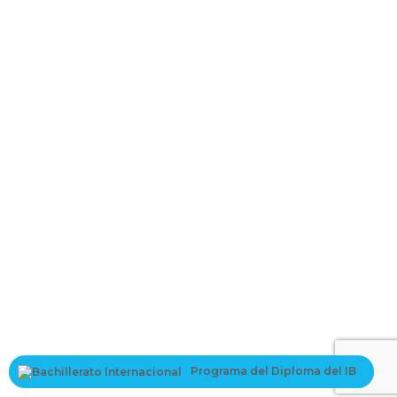
La contraseña debe tener un mínimo
de 8 caracteres de números y letras, y contener al menos 1 letra
mayúscula
I want to sign up as instructor
Recordarme
Sign In
Registro
Restaurar la contraseña
Send reset link
Password reset link sent
to your email
Cerrar
Your application is sent
We'll send you an email as soon as your
application is approved.
Go to Profile
Programa del Diploma del IB
No account?
Registro
Sign In
¿Has olvidado tu contraseña?