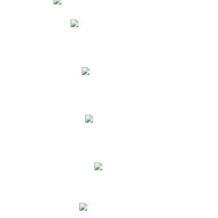
Phidias
Correo para Docentes
Biblioteca CNY
Cronograma
INEWS