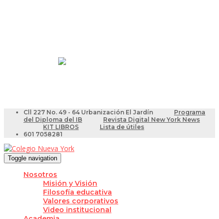
Resultados Pruebas Saber
Videotutoriales para Docentes
Cll 227 No. 49 - 64 Urbanización El Jardín
Programa
del Diploma del IB
Revista Digital New York News
KIT LIBROS
Lista de útiles
601 7058281
Toggle navigation
Nosotros
Misión y Visión
Filosofía educativa
Valores corporativos
Video institucional
Academia