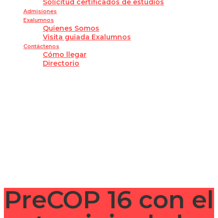
Solicitud certificados de estudios
Admisiones
Exalumnos
Quienes Somos
Visita guiada Exalumnos
Contáctenos
Cómo llegar
Directorio
¿Tienes alguna pregunta?
Enviar la consulta
Mensaje enviado
Cerrar
PreCOP 16 con el