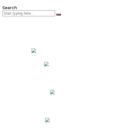
Search
PADRES DE FAMILIA
Padres CNY Online
Circulares a Padres
Cronograma