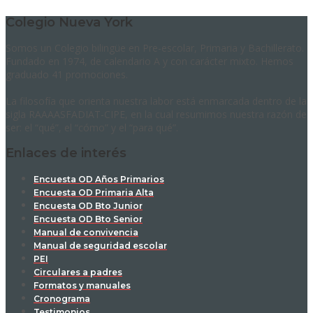
Colegio Nueva York
Somos un Colegio bilingüe en Pre-escolar, Primaria y Bachillerato.
Fundado en 1974, de calendario A y con carácter mixto. Hemos
graduado 41 promociones.
La filosofía que orienta nuestra labor está enmarcada dentro de la
sigla RAAAASFADIAT-CIPE, en la cual resumimos nuestra razón de
ser: el “qué”, el “cómo” y el “para qué”.
Enlaces de interés
Encuesta OD Años Primarios
Encuesta OD Primaria Alta
Encuesta OD Bto Junior
Encuesta OD Bto Senior
Manual de convivencia
Manual de seguridad escolar
PEI
Circulares a padres
Formatos y manuales
Cronograma
Testimonios