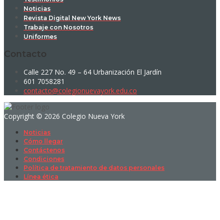
Noticias
Revista Digital New York News
Trabaje con Nosotros
Uniformes
Contacto
Calle 227 No. 49 – 64 Urbanización El Jardín
601 7058281
contacto@colegionuevayork.edu.co
Copyright © 2026 Colegio Nueva York
Noticias
Cómo llegar
Contáctenos
Condiciones
Política de tratamiento de datos personales
Línea ética
Sign In