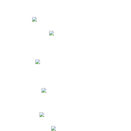
Estudiantes
Phidias
Biblioteca CNY
Cronograma de evaluaciones
Manual de Convivencia
Resultados Pruebas Saber