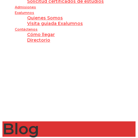
Solicitud certificados de estudios
Admisiones
Exalumnos
Quienes Somos
Visita guiada Exalumnos
Contáctenos
Cómo llegar
Directorio
¿Tienes alguna pregunta?
Enviar la consulta
Mensaje enviado
Cerrar
Blog