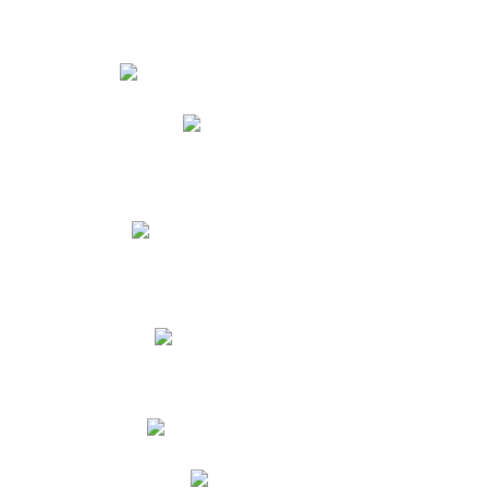
Estudiantes
Phidias
Biblioteca CNY
Cronograma de evaluaciones
Manual de Convivencia
Resultados Pruebas Saber