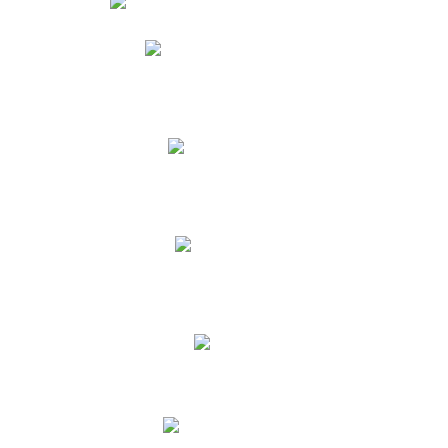
Phidias
Correo para Docentes
Biblioteca CNY
Cronograma
INEWS