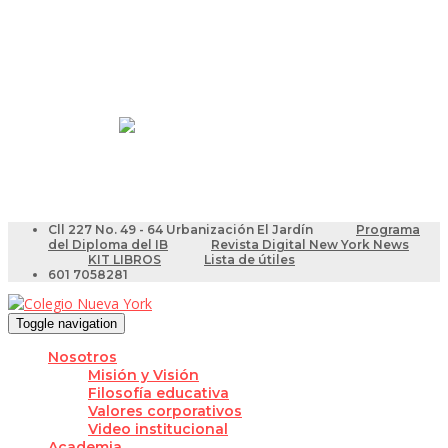
Resultados Pruebas Saber
Videotutoriales para Docentes
Cll 227 No. 49 - 64 Urbanización El Jardín
Programa
del Diploma del IB
Revista Digital New York News
KIT LIBROS
Lista de útiles
601 7058281
Toggle navigation
Nosotros
Misión y Visión
Filosofía educativa
Valores corporativos
Video institucional
Academia