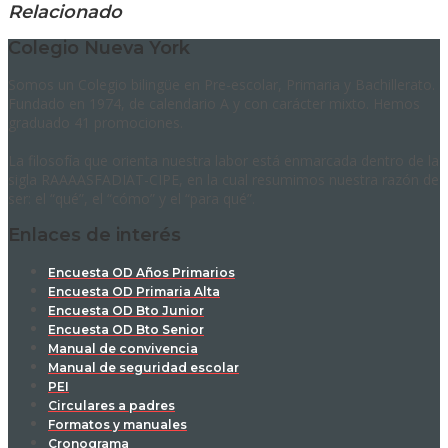
Relacionado
Colegio Nueva York
Somos un Colegio bilingüe en Pre-escolar, Primaria y Bachillerato.
Fundado en 1974, de calendario A y con carácter mixto. Hemos
graduado 41 promociones.
La filosofía que orienta nuestra labor está enmarcada dentro de la
sigla RAAAASFADIAT-CIPE, en la cual resumimos nuestra razón de
ser: el “qué”, el “cómo” y el “para qué”.
Enlaces de interés
Encuesta OD Años Primarios
Encuesta OD Primaria Alta
Encuesta OD Bto Junior
Encuesta OD Bto Senior
Manual de convivencia
Manual de seguridad escolar
PEI
Circulares a padres
Formatos y manuales
Cronograma