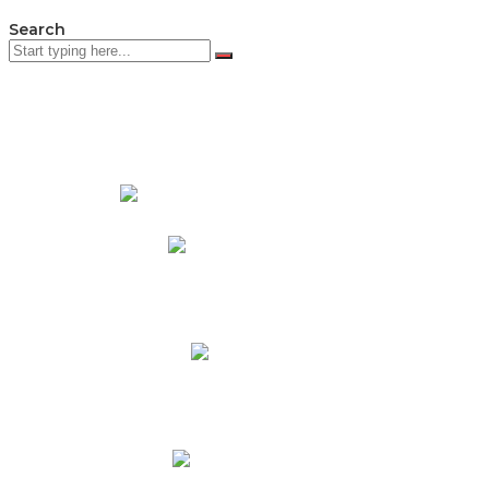
Search
PADRES DE FAMILIA
Padres CNY Online
Circulares a Padres
Cronograma