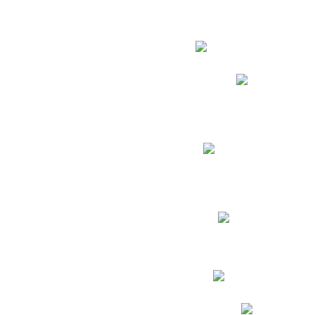
Estudian
Phidias
Biblioteca CNY
Cronograma de evaluac
Manual de Convivenc
Resultados Pruebas Sa