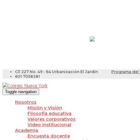
Resultados Pruebas Sa
Videotutoriales para Do
Cll 227 No. 49 - 64 Urbanización El Jardín
Programa del 
601 7058281
Toggle navigation
Nosotros
Misión y Visión
Filosofía educativa
Valores corporativos
Video institucional
Academia
Encuesta docente