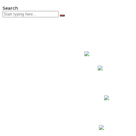
Search
PADRES DE F
Padres CNY Online
Circulares a Padres
Cronograma