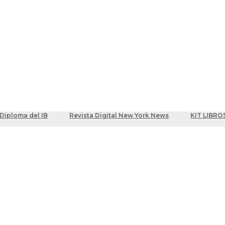
ber
centes
Diploma del IB
Revista Digital New York News
KIT LIBRO