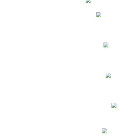
Phidias
Correo para Docent
Biblioteca CNY
Cronograma
INEWS