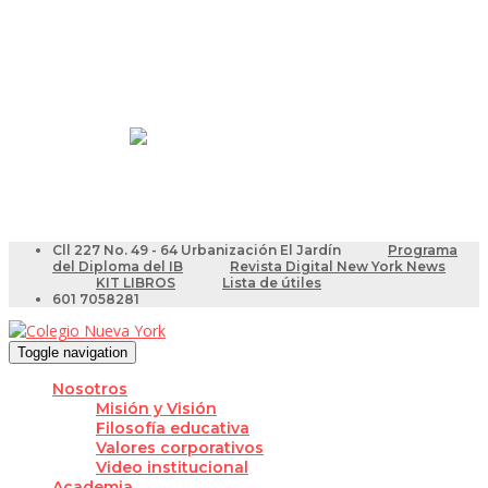
Resultados Pruebas Saber
Videotutoriales para Docentes
Cll 227 No. 49 - 64 Urbanización El Jardín
Programa
del Diploma del IB
Revista Digital New York News
KIT LIBROS
Lista de útiles
601 7058281
Toggle navigation
Nosotros
Misión y Visión
Filosofía educativa
Valores corporativos
Video institucional
Academia