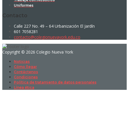
Uniformes
Contacto
Calle 227 No. 49 – 64 Urbanización El Jardín
601 7058281
contacto@colegionuevayork.edu.co
Copyright © 2026 Colegio Nueva York
Noticias
Cómo llegar
Contáctenos
Condiciones
Política de tratamiento de datos personales
Línea ética
Sign In
La contraseña debe tener un mínimo