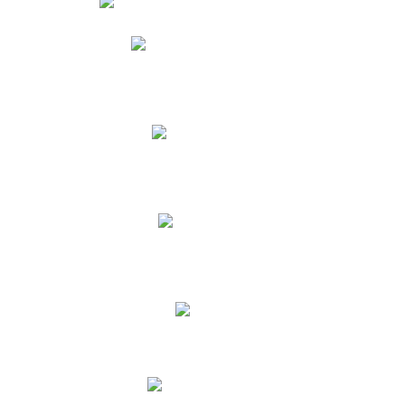
Phidias
Correo para Docentes
Biblioteca CNY
Cronograma
INEWS