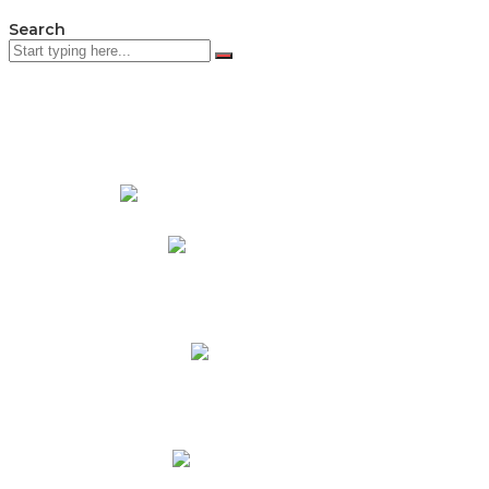
Search
PADRES DE FAMILIA
Padres CNY Online
Circulares a Padres
Cronograma