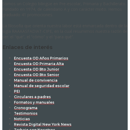
Somos un Colegio bilingüe en Pre-escolar, Primaria y Bachillerato.
Fundado en 1974, de calendario A y con carácter mixto. Hemos
graduado 41 promociones.
La filosofía que orienta nuestra labor está enmarcada dentro de la
sigla RAAAASFADIAT-CIPE, en la cual resumimos nuestra razón de
ser: el “qué”, el “cómo” y el “para qué”.
Enlaces de interés
Encuesta OD Años Primarios
Encuesta OD Primaria Alta
Encuesta OD Bto Junior
Encuesta OD Bto Senior
Manual de convivencia
Manual de seguridad escolar
PEI
Circulares a padres
Formatos y manuales
Cronograma
Testimonios
Noticias
Revista Digital New York News
Trabaje con Nosotros