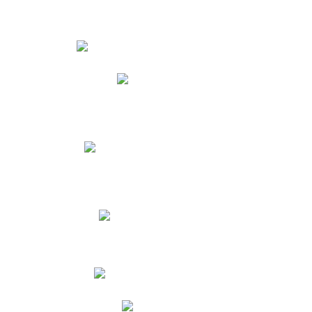
Estudiantes
Phidias
Biblioteca CNY
Cronograma de evaluaciones
Manual de Convivencia
Resultados Pruebas Saber