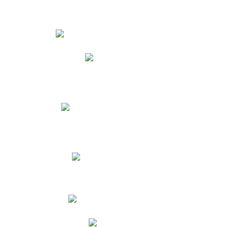
Estudiantes
Phidias
Biblioteca CNY
Cronograma de evaluaciones
Manual de Convivencia
Resultados Pruebas Saber