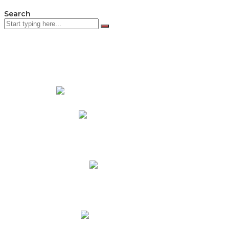
Search
PADRES DE FAMILIA
Padres CNY Online
Circulares a Padres
Cronograma