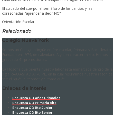
El cuidado del cuerpo, el semáforo de las caricias y las
corazonadas “aprender a decir NO”.
Orientación Escolar
Relacionado
Colegio Nueva York
Somos un Colegio bilingüe en Pre-escolar, Primaria y Bachillerato.
Fundado en 1974, de calendario A y con carácter mixto. Hemos
graduado 41 promociones.
La filosofía que orienta nuestra labor está enmarcada dentro de la
sigla RAAAASFADIAT-CIPE, en la cual resumimos nuestra razón de
ser: el “qué”, el “cómo” y el “para qué”.
Enlaces de interés
Encuesta OD Años Primarios
Encuesta OD Primaria Alta
Encuesta OD Bto Junior
Encuesta OD Bto Senior