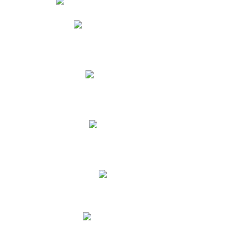
Phidias
Correo para Docentes
Biblioteca CNY
Cronograma
INEWS