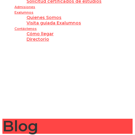
Solicitud certificados de estudios
Admisiones
Exalumnos
Quienes Somos
Visita guiada Exalumnos
Contáctenos
Cómo llegar
Directorio
¿Tienes alguna pregunta?
Enviar la consulta
Mensaje enviado
Cerrar
Blog