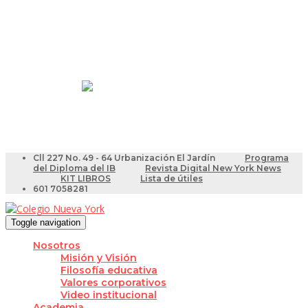
Resultados Pruebas Saber
Videotutoriales para Docentes
Cll 227 No. 49 - 64 Urbanización El Jardín
Programa
del Diploma del IB
Revista Digital New York News
KIT LIBROS
Lista de útiles
601 7058281
Toggle navigation
Nosotros
Misión y Visión
Filosofía educativa
Valores corporativos
Video institucional
Academia