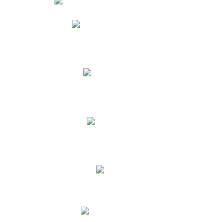
Phidias
Correo para Docentes
Biblioteca CNY
Cronograma
INEWS