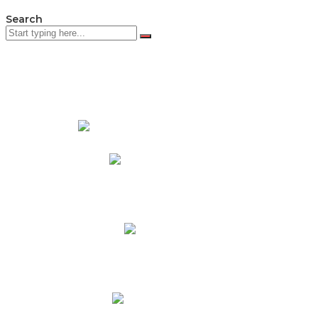
Search
PADRES DE FAMILIA
Padres CNY Online
Circulares a Padres
Cronograma