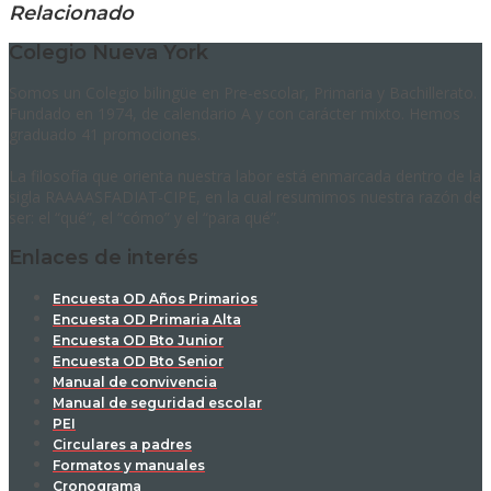
Relacionado
Colegio Nueva York
Somos un Colegio bilingüe en Pre-escolar, Primaria y Bachillerato.
Fundado en 1974, de calendario A y con carácter mixto. Hemos
graduado 41 promociones.
La filosofía que orienta nuestra labor está enmarcada dentro de la
sigla RAAAASFADIAT-CIPE, en la cual resumimos nuestra razón de
ser: el “qué”, el “cómo” y el “para qué”.
Enlaces de interés
Encuesta OD Años Primarios
Encuesta OD Primaria Alta
Encuesta OD Bto Junior
Encuesta OD Bto Senior
Manual de convivencia
Manual de seguridad escolar
PEI
Circulares a padres
Formatos y manuales
Cronograma