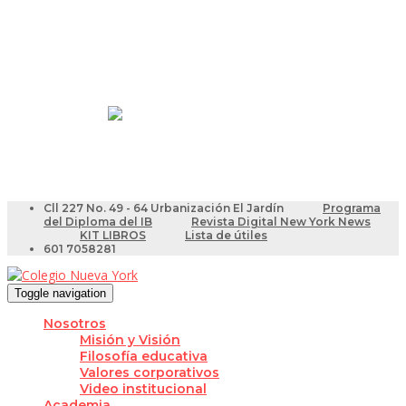
Resultados Pruebas Saber
Videotutoriales para Docentes
Cll 227 No. 49 - 64 Urbanización El Jardín
Programa
del Diploma del IB
Revista Digital New York News
KIT LIBROS
Lista de útiles
601 7058281
Toggle navigation
Nosotros
Misión y Visión
Filosofía educativa
Valores corporativos
Video institucional
Academia