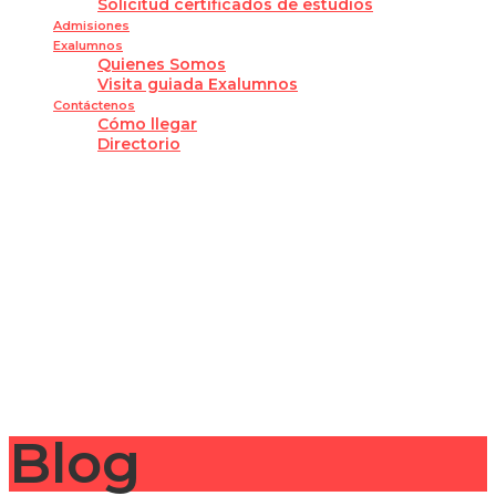
Solicitud certificados de estudios
Admisiones
Exalumnos
Quienes Somos
Visita guiada Exalumnos
Contáctenos
Cómo llegar
Directorio
¿Tienes alguna pregunta?
Enviar la consulta
Mensaje enviado
Cerrar
Blog