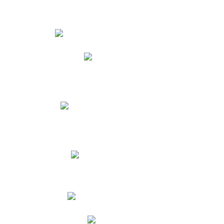
Estudiantes
Phidias
Biblioteca CNY
Cronograma de evaluaciones
Manual de Convivencia
Resultados Pruebas Saber