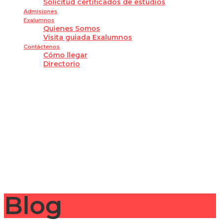
Solicitud certificados de estudios
Admisiones
Exalumnos
Quienes Somos
Visita guiada Exalumnos
Contáctenos
Cómo llegar
Directorio
¿Tienes alguna pregunta?
Enviar la consulta
Mensaje enviado
Cerrar
Blog