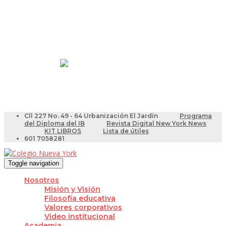
Resultados Pruebas Saber
Videotutoriales para Docentes
Cll 227 No. 49 - 64 Urbanización El Jardín
Programa
del Diploma del IB
Revista Digital New York News
KIT LIBROS
Lista de útiles
601 7058281
Toggle navigation
Nosotros
Misión y Visión
Filosofía educativa
Valores corporativos
Video institucional
Academia