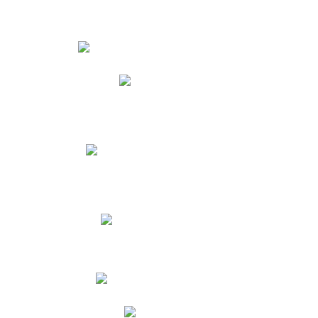
Estudiantes
Phidias
Biblioteca CNY
Cronograma de evaluaciones
Manual de Convivencia
Resultados Pruebas Saber