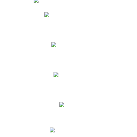
Phidias
Correo para Docentes
Biblioteca CNY
Cronograma
INEWS