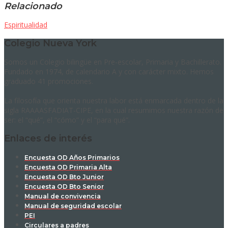
Relacionado
Espiritualidad
Colegio Nueva York
Somos un Colegio bilingüe en Pre-escolar, Primaria y Bachillerato.
Fundado en 1974, de calendario A y con carácter mixto. Hemos
graduado 41 promociones.
La filosofía que orienta nuestra labor está enmarcada dentro de la
sigla RAAAASFADIAT-CIPE, en la cual resumimos nuestra razón de
ser: el “qué”, el “cómo” y el “para qué”.
Enlaces de interés
Encuesta OD Años Primarios
Encuesta OD Primaria Alta
Encuesta OD Bto Junior
Encuesta OD Bto Senior
Manual de convivencia
Manual de seguridad escolar
PEI
Circulares a padres