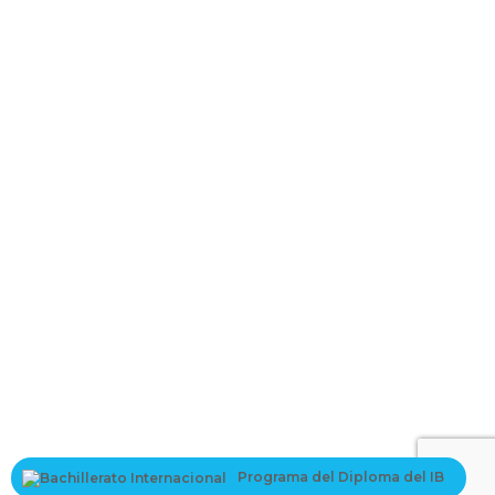
La contraseña debe tener un mínimo
de 8 caracteres de números y letras, y contener al menos 1 letra
mayúscula
I want to sign up as instructor
Recordarme
Sign In
Registro
Restaurar la contraseña
Send reset link
Password reset link sent
to your email
Cerrar
Your application is sent
We'll send you an email as soon as your
application is approved.
Go to Profile
Programa del Diploma del IB
No account?
Registro
Sign In