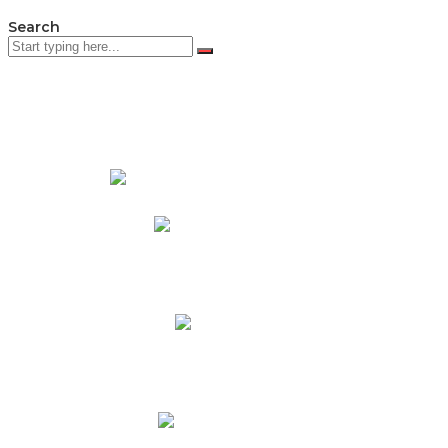
Search
PADRES DE FAMILIA
Padres CNY Online
Circulares a Padres
Cronograma