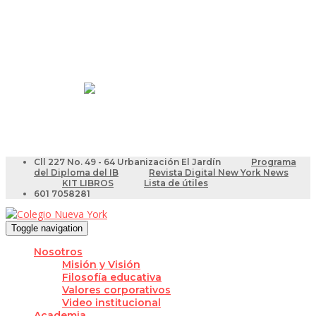
Resultados Pruebas Saber
Videotutoriales para Docentes
Cll 227 No. 49 - 64 Urbanización El Jardín
Programa
del Diploma del IB
Revista Digital New York News
KIT LIBROS
Lista de útiles
601 7058281
Toggle navigation
Nosotros
Misión y Visión
Filosofía educativa
Valores corporativos
Video institucional
Academia