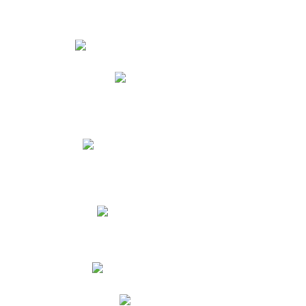
Estudiantes
Phidias
Biblioteca CNY
Cronograma de evaluaciones
Manual de Convivencia
Resultados Pruebas Saber