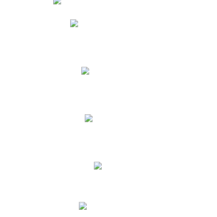
Phidias
Correo para Docentes
Biblioteca CNY
Cronograma
INEWS