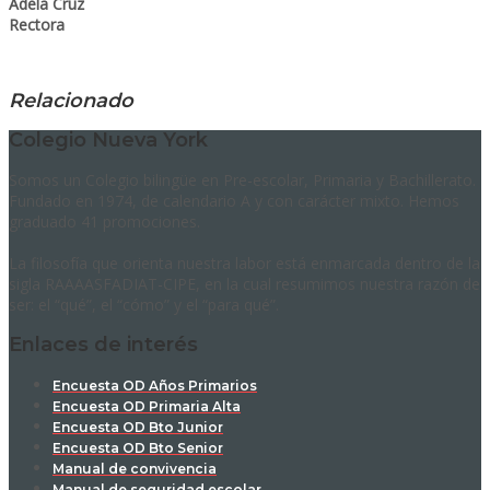
Adela Cruz
Rectora
Relacionado
Colegio Nueva York
Somos un Colegio bilingüe en Pre-escolar, Primaria y Bachillerato.
Fundado en 1974, de calendario A y con carácter mixto. Hemos
graduado 41 promociones.
La filosofía que orienta nuestra labor está enmarcada dentro de la
sigla RAAAASFADIAT-CIPE, en la cual resumimos nuestra razón de
ser: el “qué”, el “cómo” y el “para qué”.
Enlaces de interés
Encuesta OD Años Primarios
Encuesta OD Primaria Alta
Encuesta OD Bto Junior
Encuesta OD Bto Senior
Manual de convivencia
Manual de seguridad escolar