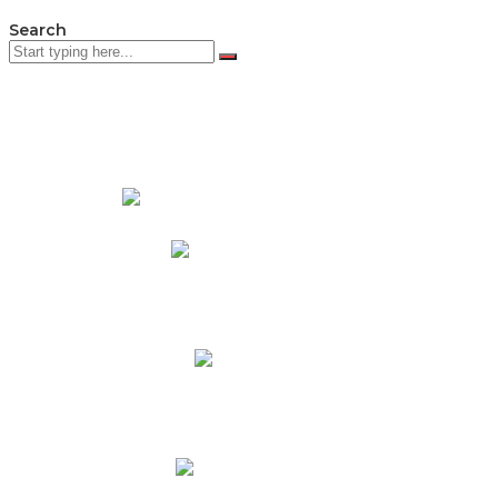
Search
PADRES DE FAMILIA
Padres CNY Online
Circulares a Padres
Cronograma