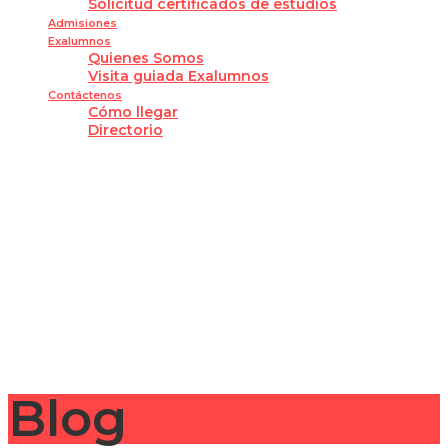
Solicitud certificados de estudios
Admisiones
Exalumnos
Quienes Somos
Visita guiada Exalumnos
Contáctenos
Cómo llegar
Directorio
¿Tienes alguna pregunta?
Enviar la consulta
Mensaje enviado
Cerrar
Blog