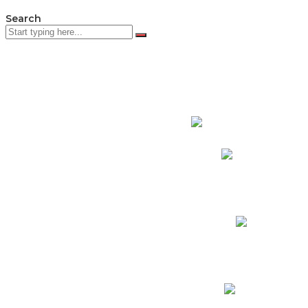
Search
PADRES DE F
Padres CNY Online
Circulares a Padres
Cronograma