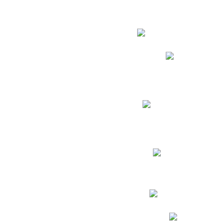
Estudian
Phidias
Biblioteca CNY
Cronograma de evaluac
Manual de Convivenc
Resultados Pruebas Sa