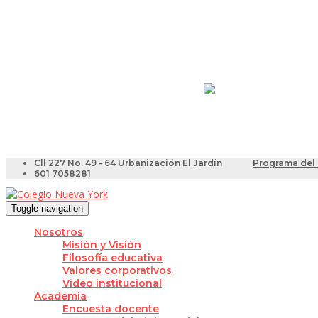
Resultados Pruebas Sa
Videotutoriales para Do
Cll 227 No. 49 - 64 Urbanización El Jardín
Programa del 
601 7058281
Toggle navigation
Nosotros
Misión y Visión
Filosofía educativa
Valores corporativos
Video institucional
Academia
Encuesta docente