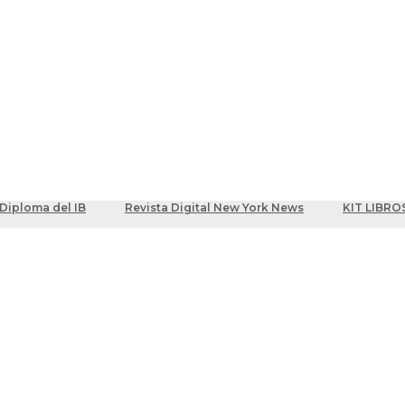
ber
centes
Diploma del IB
Revista Digital New York News
KIT LIBRO