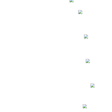
Phidias
Correo para Docent
Biblioteca CNY
Cronograma
INEWS