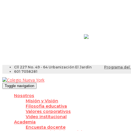
Resultados Pruebas Sa
Videotutoriales para Do
Cll 227 No. 49 - 64 Urbanización El Jardín
Programa del 
601 7058281
Toggle navigation
Nosotros
Misión y Visión
Filosofía educativa
Valores corporativos
Video institucional
Academia
Encuesta docente