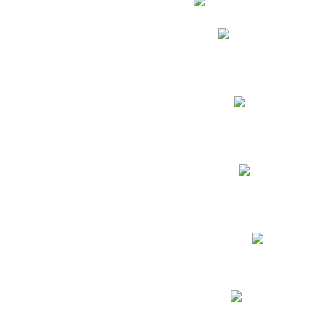
Phidias
Correo para Docent
Biblioteca CNY
Cronograma
INEWS