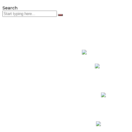
Search
PADRES DE F
Padres CNY Online
Circulares a Padres
Cronograma