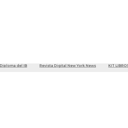
ber
centes
Diploma del IB
Revista Digital New York News
KIT LIBRO