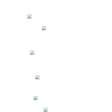
Estudiantes
Phidias
Biblioteca CNY
Cronograma de evaluaciones
Manual de Convivencia
Resultados Pruebas Saber