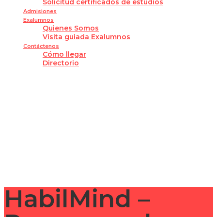
Solicitud certificados de estudios
Admisiones
Exalumnos
Quienes Somos
Visita guiada Exalumnos
Contáctenos
Cómo llegar
Directorio
¿Tienes alguna pregunta?
Enviar la consulta
Mensaje enviado
Cerrar
HabilMind –