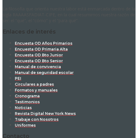
La filosofía que orienta nuestra labor está enmarcada dentro de la
sigla RAAAASFADIAT-CIPE, en la cual resumimos nuestra razón de
ser: el “qué”, el “cómo” y el “para qué”.
Enlaces de interés
Encuesta OD Años Primarios
Encuesta OD Primaria Alta
Encuesta OD Bto Junior
Encuesta OD Bto Senior
Manual de convivencia
Manual de seguridad escolar
PEI
Circulares a padres
Formatos y manuales
Cronograma
Testimonios
Noticias
Revista Digital New York News
Trabaje con Nosotros
Uniformes
Contacto