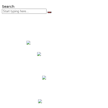
Search
PADRES DE FAMILIA
Padres CNY Online
Circulares a Padres
Cronograma