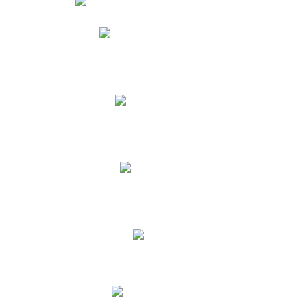
Phidias
Correo para Docentes
Biblioteca CNY
Cronograma
INEWS