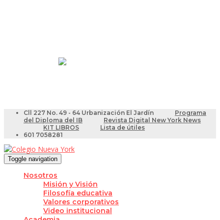
Resultados Pruebas Saber
Videotutoriales para Docentes
Cll 227 No. 49 - 64 Urbanización El Jardín
Programa
del Diploma del IB
Revista Digital New York News
KIT LIBROS
Lista de útiles
601 7058281
Toggle navigation
Nosotros
Misión y Visión
Filosofía educativa
Valores corporativos
Video institucional
Academia