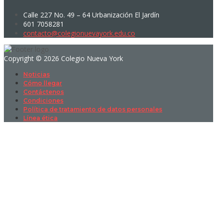
Calle 227 No. 49 – 64 Urbanización El Jardín
601 7058281
contacto@colegionuevayork.edu.co
Copyright © 2026 Colegio Nueva York
Noticias
Cómo llegar
Contáctenos
Condiciones
Política de tratamiento de datos personales
Línea ética
Sign In
La contraseña debe tener un mínimo
de 8 caracteres de números y letras, y contener al menos 1 letra
mayúscula