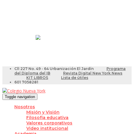
Resultados Pruebas Saber
Videotutoriales para Docentes
Cll 227 No. 49 - 64 Urbanización El Jardín
Programa
del Diploma del IB
Revista Digital New York News
KIT LIBROS
Lista de útiles
601 7058281
Toggle navigation
Nosotros
Misión y Visión
Filosofía educativa
Valores corporativos
Video institucional
Academia