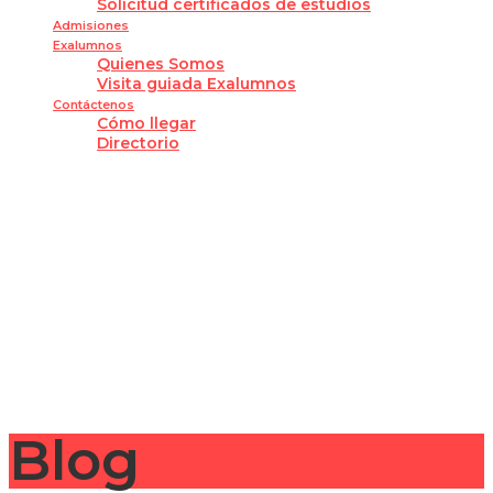
Solicitud certificados de estudios
Admisiones
Exalumnos
Quienes Somos
Visita guiada Exalumnos
Contáctenos
Cómo llegar
Directorio
¿Tienes alguna pregunta?
Enviar la consulta
Mensaje enviado
Cerrar
Blog