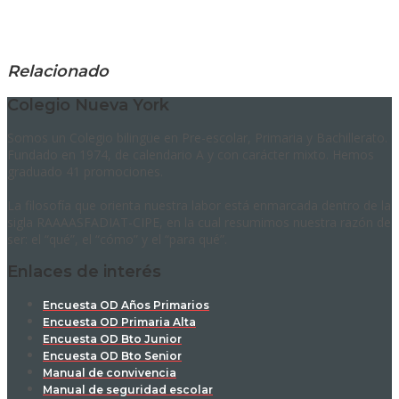
Relacionado
Colegio Nueva York
Somos un Colegio bilingüe en Pre-escolar, Primaria y Bachillerato.
Fundado en 1974, de calendario A y con carácter mixto. Hemos
graduado 41 promociones.
La filosofía que orienta nuestra labor está enmarcada dentro de la
sigla RAAAASFADIAT-CIPE, en la cual resumimos nuestra razón de
ser: el “qué”, el “cómo” y el “para qué”.
Enlaces de interés
Encuesta OD Años Primarios
Encuesta OD Primaria Alta
Encuesta OD Bto Junior
Encuesta OD Bto Senior
Manual de convivencia
Manual de seguridad escolar