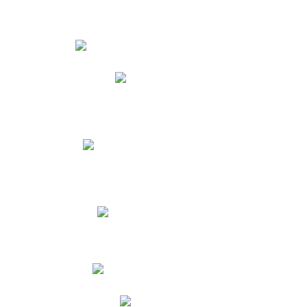
Estudiantes
Phidias
Biblioteca CNY
Cronograma de evaluaciones
Manual de Convivencia
Resultados Pruebas Saber