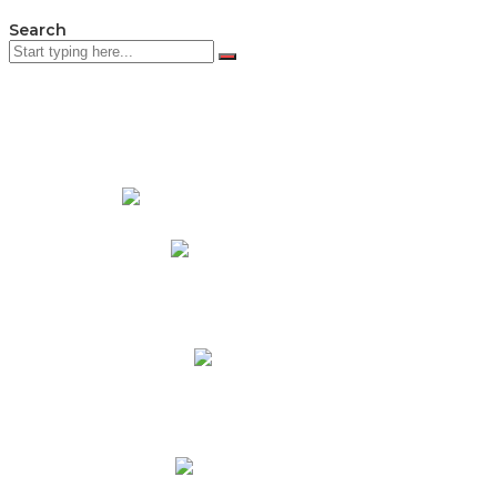
Search
PADRES DE FAMILIA
Padres CNY Online
Circulares a Padres
Cronograma