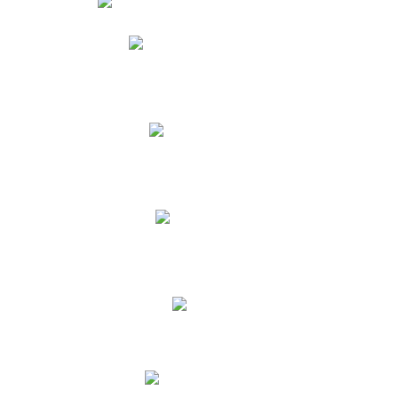
Phidias
Correo para Docentes
Biblioteca CNY
Cronograma
INEWS