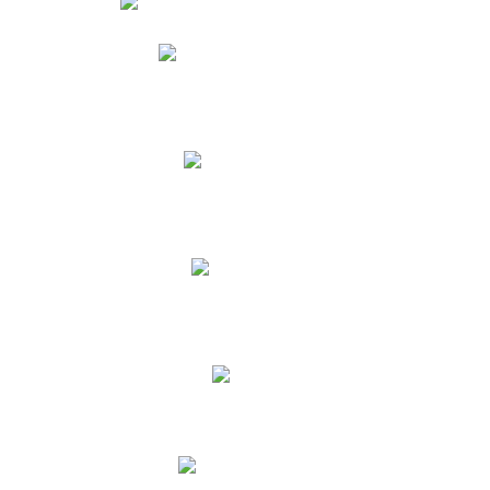
Phidias
Correo para Docentes
Biblioteca CNY
Cronograma
INEWS