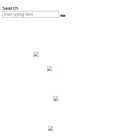
Search
PADRES DE FAMILIA
Padres CNY Online
Circulares a Padres
Cronograma