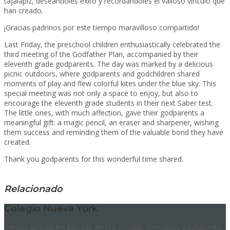
tajalápiz, deseándoles éxito y recordándoles el valioso vínculo que
han creado.
¡Gracias padrinos por este tiempo maravilloso compartido!
Last Friday, the preschool children enthusiastically celebrated the
third meeting of the Godfather Plan, accompanied by their
eleventh grade godparents. The day was marked by a delicious
picnic outdoors, where godparents and godchildren shared
moments of play and flew colorful kites under the blue sky. This
special meeting was not only a space to enjoy, but also to
encourage the eleventh grade students in their next Saber test.
The little ones, with much affection, gave their godparents a
meaningful gift: a magic pencil, an eraser and sharpener, wishing
them success and reminding them of the valuable bond they have
created.
Thank you godparents for this wonderful time shared.
Relacionado
Colegio Nueva York
Somos un Colegio bilingüe en Pre-escolar, Primaria y Bachillerato.