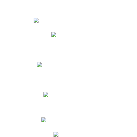
Estudiantes
Phidias
Biblioteca CNY
Cronograma de evaluaciones
Manual de Convivencia
Resultados Pruebas Saber