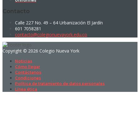
Uniformes
Contacto
Calle 227 No. 49 – 64 Urbanización El Jardín
601 7058281
contacto@colegionuevayork.edu.co
Copyright © 2026 Colegio Nueva York
Noticias
Cómo llegar
Contáctenos
Condiciones
Política de tratamiento de datos personales
Línea ética
Sign In
La contraseña debe tener un mínimo
de 8 caracteres de números y letras, y contener al menos 1 letra