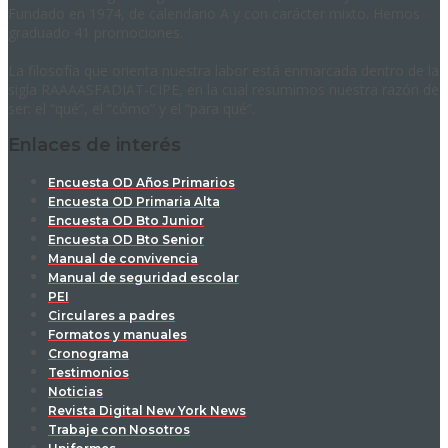
Fundado en 1974, de calendario A y con carácter mixto. Hemos
graduado 41 promociones.
La filosofía que orienta nuestra labor está enmarcada dentro de la
sigla RAAAASFADIAT-CIPE, en la cual resumimos nuestra razón de
ser: el “qué”, el “cómo” y el “para qué”.
Enlaces de interés
Encuesta OD Años Primarios
Encuesta OD Primaria Alta
Encuesta OD Bto Junior
Encuesta OD Bto Senior
Manual de convivencia
Manual de seguridad escolar
PEI
Circulares a padres
Formatos y manuales
Cronograma
Testimonios
Noticias
Revista Digital New York News
Trabaje con Nosotros