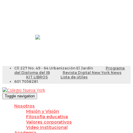
Resultados Pruebas Saber
Videotutoriales para Docentes
Cll 227 No. 49 - 64 Urbanización El Jardín
Programa
del Diploma del IB
Revista Digital New York News
KIT LIBROS
Lista de útiles
601 7058281
Toggle navigation
Nosotros
Misión y Visión
Filosofía educativa
Valores corporativos
Video institucional
Academia