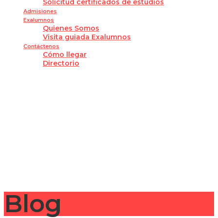
Solicitud certificados de estudios
Admisiones
Exalumnos
Quienes Somos
Visita guiada Exalumnos
Contáctenos
Cómo llegar
Directorio
¿Tienes alguna pregunta?
Enviar la consulta
Mensaje enviado
Cerrar
Blog