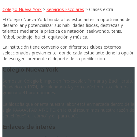
Colegio Nueva York
>
Servicios Escolares
>
Clases extra
El Colegio Nueva York brinda a los estudiantes la oportunidad de
desarrollar y potencializar sus habilidades físicas, destrezas y
talentos mediante la práctica de natación, taekwondo, tenis,
fútbol, patinaje, ballet, equitación y música.
La institución tiene convenio con diferentes clubes externos
seleccionados previamente, donde cada estudiante tiene la opción
de escoger libremente el deporte de su predilección.
Colegio Nueva York
Somos un Colegio bilingüe en Pre-escolar, Primaria y Bachillerato.
Fundado en 1974, de calendario A y con carácter mixto. Hemos
graduado 41 promociones.
La filosofía que orienta nuestra labor está enmarcada dentro de la
sigla RAAAASFADIAT-CIPE, en la cual resumimos nuestra razón de
ser: el “qué”, el “cómo” y el “para qué”.
Enlaces de interés