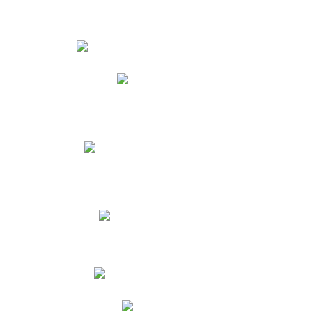
Estudiantes
Phidias
Biblioteca CNY
Cronograma de evaluaciones
Manual de Convivencia
Resultados Pruebas Saber