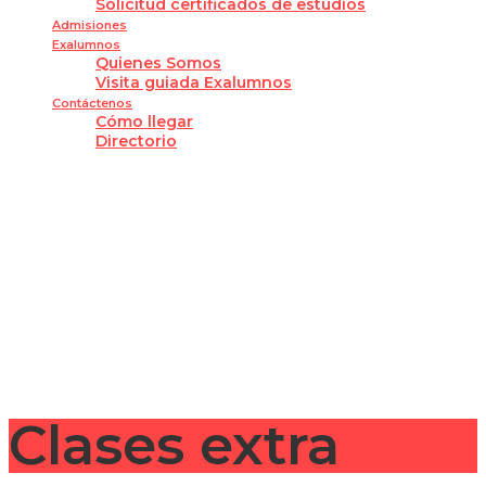
Solicitud certificados de estudios
Admisiones
Exalumnos
Quienes Somos
Visita guiada Exalumnos
Contáctenos
Cómo llegar
Directorio
¿Tienes alguna pregunta?
Enviar la consulta
Mensaje enviado
Cerrar
Clases extra