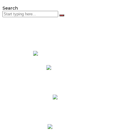
Search
PADRES DE FAMILIA
Padres CNY Online
Circulares a Padres
Cronograma