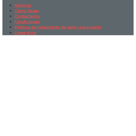
Noticias
Cómo llegar
Contáctenos
Condiciones
Política de tratamiento de datos personales
Línea ética
Sign In
La contraseña debe tener un mínimo
de 8 caracteres de números y letras, y contener al menos 1 letra
mayúscula
I want to sign up as instructor
Recordarme
Sign In
Registro