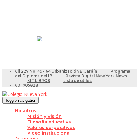
Resultados Pruebas Saber
Videotutoriales para Docentes
Cll 227 No. 49 - 64 Urbanización El Jardín
Programa
del Diploma del IB
Revista Digital New York News
KIT LIBROS
Lista de útiles
601 7058281
Toggle navigation
Nosotros
Misión y Visión
Filosofía educativa
Valores corporativos
Video institucional
Academia