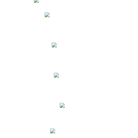
Phidias
Correo para Docentes
Biblioteca CNY
Cronograma
INEWS