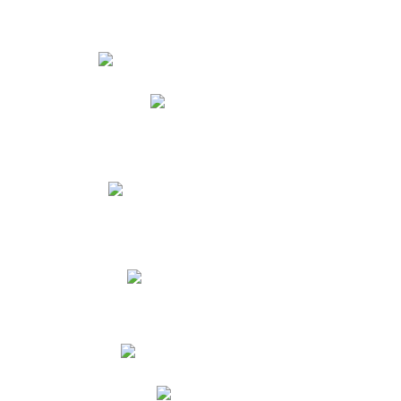
Estudiantes
Phidias
Biblioteca CNY
Cronograma de evaluaciones
Manual de Convivencia
Resultados Pruebas Saber