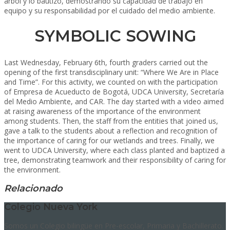
árbol y lo bautizó, demostrando su capacidad de trabajo en
equipo y su responsabilidad por el cuidado del medio ambiente.
SYMBOLIC SOWING
Last Wednesday, February 6
th
, fourth graders carried out the
opening of the first transdisciplinary unit: “Where We Are in Place
and Time”. For this activity, we counted on with the participation
of Empresa de Acueducto de Bogotá, UDCA University, Secretaría
del Medio Ambiente, and CAR. The day started with a video aimed
at raising awareness of the importance of the environment
among students. Then, the staff from the entities that joined us,
gave a talk to the students about a reflection and recognition of
the importance of caring for our wetlands and trees. Finally, we
went to UDCA University, where each class planted and baptized a
tree, demonstrating teamwork and their responsibility of caring for
the environment.
Relacionado
Colegio Nueva York
Somos un Colegio bilingüe en Pre-escolar, Primaria y Bachillerato.