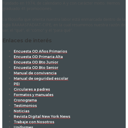
Fundado en 1974, de calendario A y con carácter mixto. Hemos
graduado 41 promociones.
La filosofía que orienta nuestra labor está enmarcada dentro de la
sigla RAAAASFADIAT-CIPE, en la cual resumimos nuestra razón de
ser: el “qué”, el “cómo” y el “para qué”.
Enlaces de interés
Encuesta OD Años Primarios
Encuesta OD Primaria Alta
Encuesta OD Bto Junior
Encuesta OD Bto Senior
Manual de convivencia
Manual de seguridad escolar
PEI
Circulares a padres
Formatos y manuales
Cronograma
Testimonios
Noticias
Revista Digital New York News
Trabaje con Nosotros
Uniformes