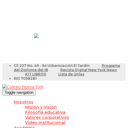
Resultados Pruebas Saber
Videotutoriales para Docentes
Cll 227 No. 49 - 64 Urbanización El Jardín
Programa
del Diploma del IB
Revista Digital New York News
KIT LIBROS
Lista de útiles
601 7058281
Toggle navigation
Nosotros
Misión y Visión
Filosofía educativa
Valores corporativos
Video institucional
Academia