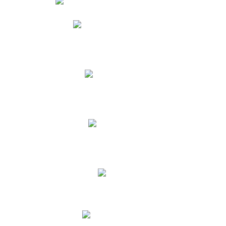
Phidias
Correo para Docentes
Biblioteca CNY
Cronograma
INEWS