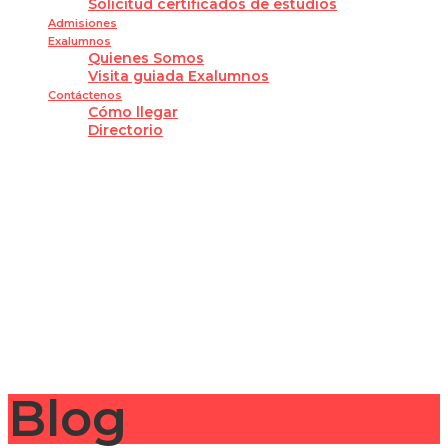
Solicitud certificados de estudios
Admisiones
Exalumnos
Quienes Somos
Visita guiada Exalumnos
Contáctenos
Cómo llegar
Directorio
¿Tienes alguna pregunta?
Enviar la consulta
Mensaje enviado
Cerrar
Blog