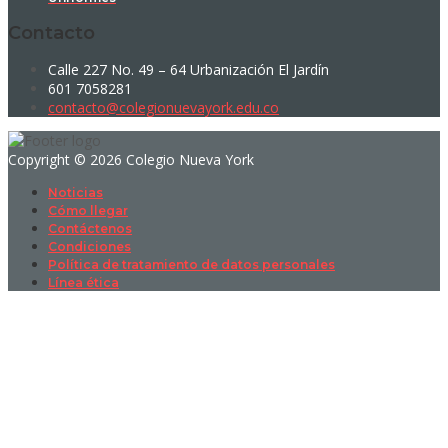
Contacto
Calle 227 No. 49 – 64 Urbanización El Jardín
601 7058281
contacto@colegionuevayork.edu.co
Copyright © 2026 Colegio Nueva York
Noticias
Cómo llegar
Contáctenos
Condiciones
Política de tratamiento de datos personales
Línea ética
Sign In
La contraseña debe tener un mínimo
de 8 caracteres de números y letras, y contener al menos 1 letra