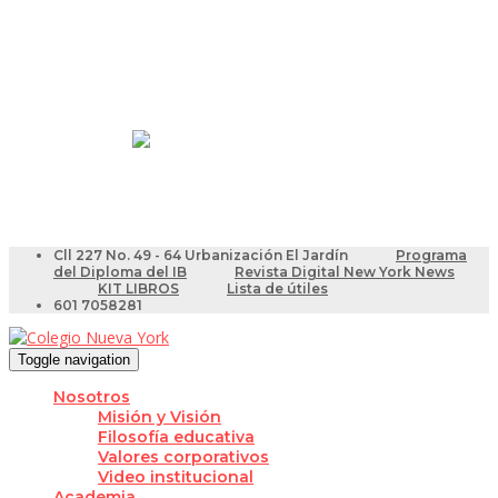
Resultados Pruebas Saber
Videotutoriales para Docentes
Cll 227 No. 49 - 64 Urbanización El Jardín
Programa
del Diploma del IB
Revista Digital New York News
KIT LIBROS
Lista de útiles
601 7058281
Toggle navigation
Nosotros
Misión y Visión
Filosofía educativa
Valores corporativos
Video institucional
Academia