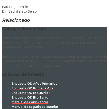
Patricia Jaramillo
Dir. Bachillerato Senior
Relacionado
Colegio Nueva York
Somos un Colegio bilingüe en Pre-escolar, Primaria y Bachillerato.
Fundado en 1974, de calendario A y con carácter mixto. Hemos
graduado 41 promociones.
La filosofía que orienta nuestra labor está enmarcada dentro de la
sigla RAAAASFADIAT-CIPE, en la cual resumimos nuestra razón de
ser: el “qué”, el “cómo” y el “para qué”.
Enlaces de interés
Encuesta OD Años Primarios
Encuesta OD Primaria Alta
Encuesta OD Bto Junior
Encuesta OD Bto Senior
Manual de convivencia
Manual de seguridad escolar