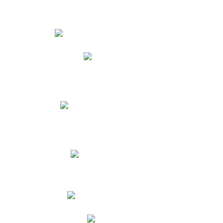
Estudiantes
Phidias
Biblioteca CNY
Cronograma de evaluaciones
Manual de Convivencia
Resultados Pruebas Saber