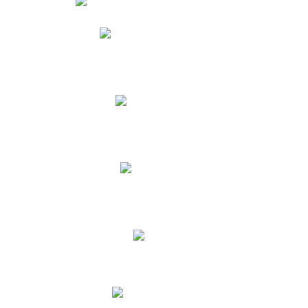
Phidias
Correo para Docentes
Biblioteca CNY
Cronograma
INEWS