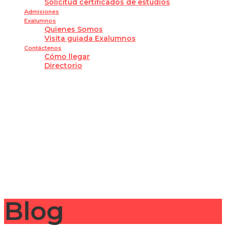
Solicitud certificados de estudios
Admisiones
Exalumnos
Quienes Somos
Visita guiada Exalumnos
Contáctenos
Cómo llegar
Directorio
¿Tienes alguna pregunta?
Enviar la consulta
Mensaje enviado
Cerrar
Blog