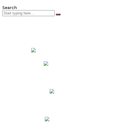
Search
PADRES DE FAMILIA
Padres CNY Online
Circulares a Padres
Cronograma