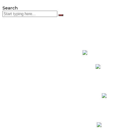
Search
PADRES DE F
Padres CNY Online
Circulares a Padres
Cronograma