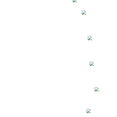
Phidias
Correo para Docent
Biblioteca CNY
Cronograma
INEWS