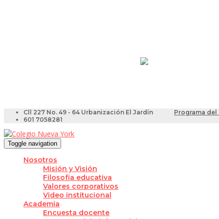
Resultados Pruebas Sa
Videotutoriales para Do
Cll 227 No. 49 - 64 Urbanización El Jardín
Programa del 
601 7058281
Toggle navigation
Nosotros
Misión y Visión
Filosofía educativa
Valores corporativos
Video institucional
Academia
Encuesta docente