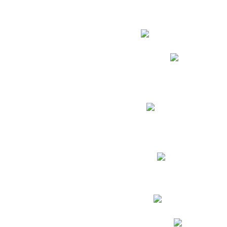
Estudian
Phidias
Biblioteca CNY
Cronograma de evaluac
Manual de Convivenc
Resultados Pruebas Sa