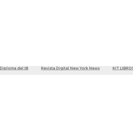
ber
centes
Diploma del IB
Revista Digital New York News
KIT LIBRO