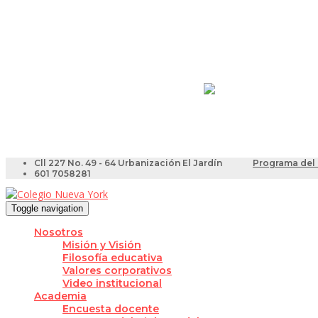
Resultados Pruebas Sa
Videotutoriales para Do
Cll 227 No. 49 - 64 Urbanización El Jardín
Programa del 
601 7058281
Toggle navigation
Nosotros
Misión y Visión
Filosofía educativa
Valores corporativos
Video institucional
Academia
Encuesta docente