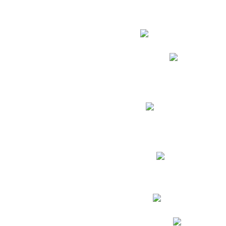
Estudian
Phidias
Biblioteca CNY
Cronograma de evaluac
Manual de Convivenc
Resultados Pruebas Sa