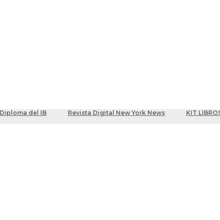
ber
centes
Diploma del IB
Revista Digital New York News
KIT LIBRO