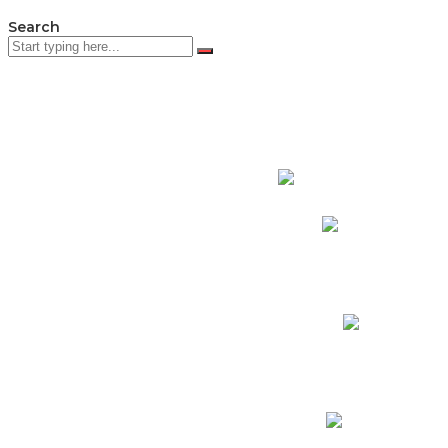
Search
PADRES DE F
Padres CNY Online
Circulares a Padres
Cronograma