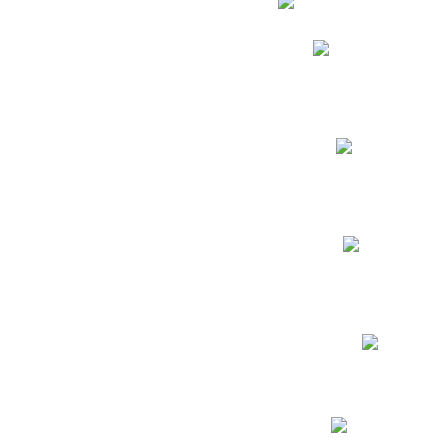
Phidias
Correo para Docent
Biblioteca CNY
Cronograma
INEWS