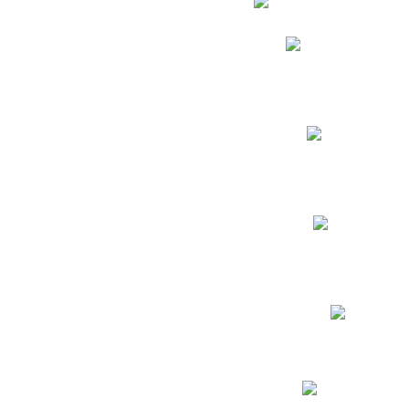
Phidias
Correo para Docent
Biblioteca CNY
Cronograma
INEWS