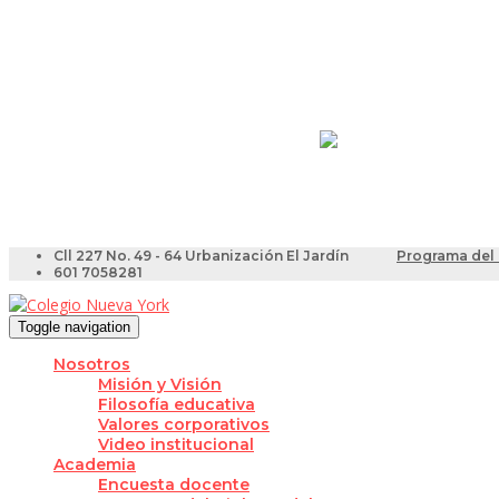
Resultados Pruebas Sa
Videotutoriales para Do
Cll 227 No. 49 - 64 Urbanización El Jardín
Programa del 
601 7058281
Toggle navigation
Nosotros
Misión y Visión
Filosofía educativa
Valores corporativos
Video institucional
Academia
Encuesta docente