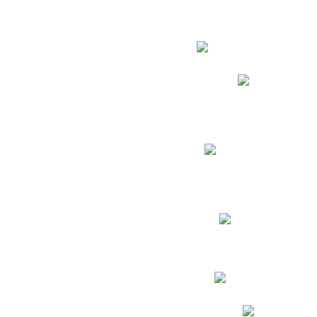
Estudian
Phidias
Biblioteca CNY
Cronograma de evaluac
Manual de Convivenc
Resultados Pruebas Sa