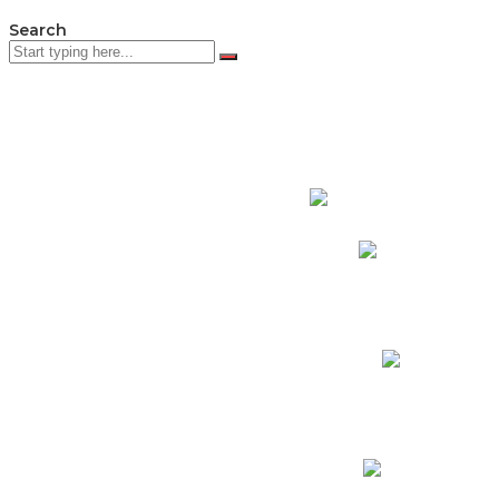
Search
PADRES DE F
Padres CNY Online
Circulares a Padres
Cronograma