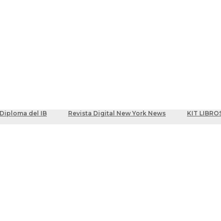
ber
centes
Diploma del IB
Revista Digital New York News
KIT LIBRO