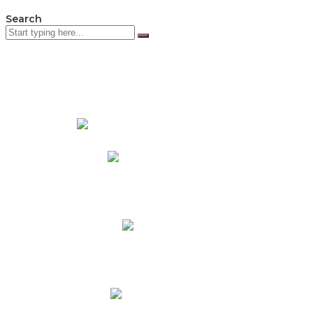
Search
PADRES DE FAMILIA
Padres CNY Online
Circulares a Padres
Cronograma