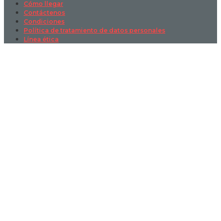
Cómo llegar
Contáctenos
Condiciones
Política de tratamiento de datos personales
Línea ética
Sign In
La contraseña debe tener un mínimo
de 8 caracteres de números y letras, y contener al menos 1 letra
mayúscula
I want to sign up as instructor
Recordarme
Sign In
Registro
Restaurar la contraseña