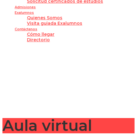
Solicitud certificados de estudios
Admisiones
Exalumnos
Quienes Somos
Visita guiada Exalumnos
Contáctenos
Cómo llegar
Directorio
¿Tienes alguna pregunta?
Enviar la consulta
Mensaje enviado
Cerrar
Aula virtual