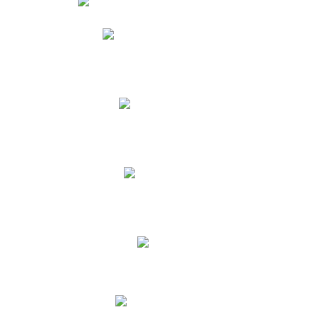
Phidias
Correo para Docentes
Biblioteca CNY
Cronograma
INEWS