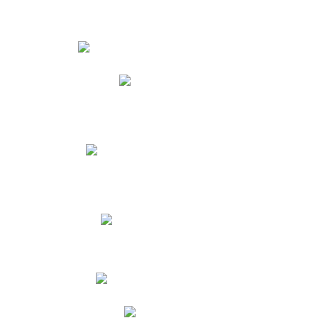
Estudiantes
Phidias
Biblioteca CNY
Cronograma de evaluaciones
Manual de Convivencia
Resultados Pruebas Saber