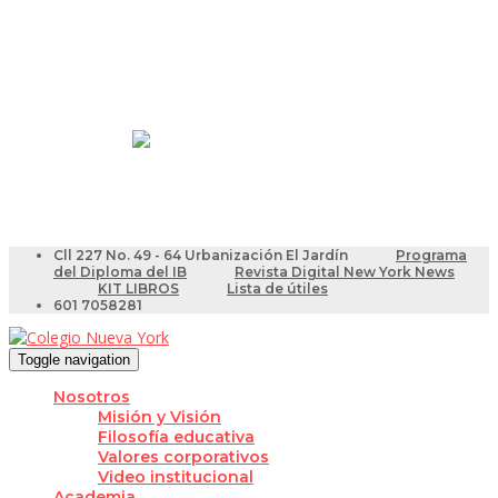
Resultados Pruebas Saber
Videotutoriales para Docentes
Cll 227 No. 49 - 64 Urbanización El Jardín
Programa
del Diploma del IB
Revista Digital New York News
KIT LIBROS
Lista de útiles
601 7058281
Toggle navigation
Nosotros
Misión y Visión
Filosofía educativa
Valores corporativos
Video institucional
Academia