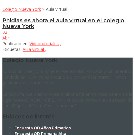
Colegio Nueva York
>
Aula virtual
Phidias es ahora el aula virtual en el colegio
Nueva York
02
Abr
Publicado en:
Videotutoriales
,
Etiquetas:
Aula virtual
,
Colegio Nueva York
Somos un Colegio bilingüe en Pre-escolar, Primaria y Bachillerato.
Fundado en 1974, de calendario A y con carácter mixto. Hemos
graduado 41 promociones.
La filosofía que orienta nuestra labor está enmarcada dentro de la
sigla RAAAASFADIAT-CIPE, en la cual resumimos nuestra razón de
ser: el “qué”, el “cómo” y el “para qué”.
Enlaces de interés
Encuesta OD Años Primarios
Encuesta OD Primaria Alta