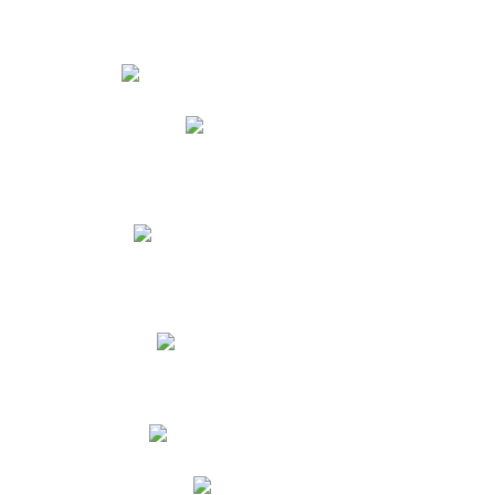
Estudiantes
Phidias
Biblioteca CNY
Cronograma de evaluaciones
Manual de Convivencia
Resultados Pruebas Saber