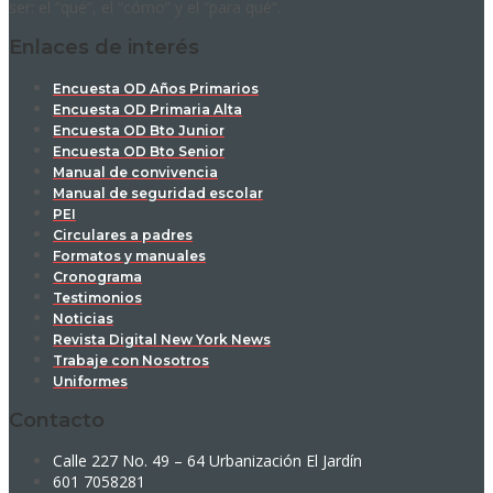
ser: el “qué”, el “cómo” y el “para qué”.
Enlaces de interés
Encuesta OD Años Primarios
Encuesta OD Primaria Alta
Encuesta OD Bto Junior
Encuesta OD Bto Senior
Manual de convivencia
Manual de seguridad escolar
PEI
Circulares a padres
Formatos y manuales
Cronograma
Testimonios
Noticias
Revista Digital New York News
Trabaje con Nosotros
Uniformes
Contacto
Calle 227 No. 49 – 64 Urbanización El Jardín
601 7058281