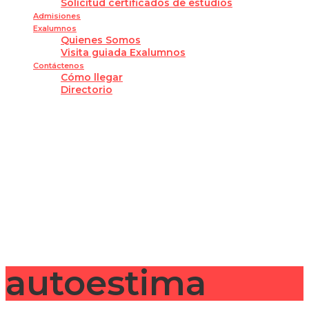
Solicitud certificados de estudios
Admisiones
Exalumnos
Quienes Somos
Visita guiada Exalumnos
Contáctenos
Cómo llegar
Directorio
¿Tienes alguna pregunta?
Enviar la consulta
Mensaje enviado
Cerrar
autoestima