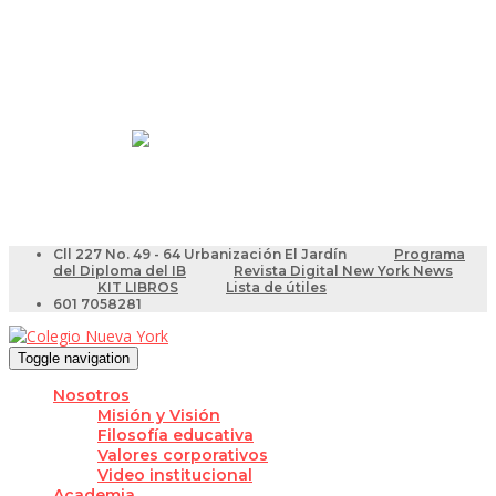
Resultados Pruebas Saber
Videotutoriales para Docentes
Cll 227 No. 49 - 64 Urbanización El Jardín
Programa
del Diploma del IB
Revista Digital New York News
KIT LIBROS
Lista de útiles
601 7058281
Toggle navigation
Nosotros
Misión y Visión
Filosofía educativa
Valores corporativos
Video institucional
Academia