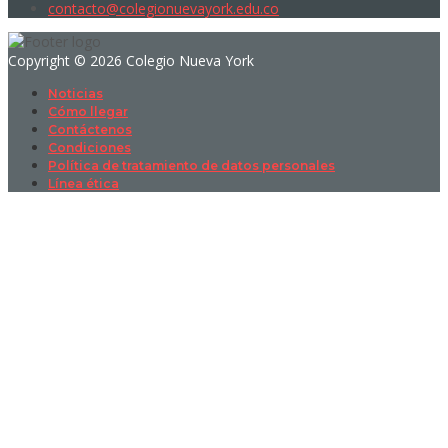
contacto@colegionuevayork.edu.co
Copyright © 2026 Colegio Nueva York
Noticias
Cómo llegar
Contáctenos
Condiciones
Política de tratamiento de datos personales
Línea ética
Sign In
La contraseña debe tener un mínimo
de 8 caracteres de números y letras, y contener al menos 1 letra
mayúscula
I want to sign up as instructor