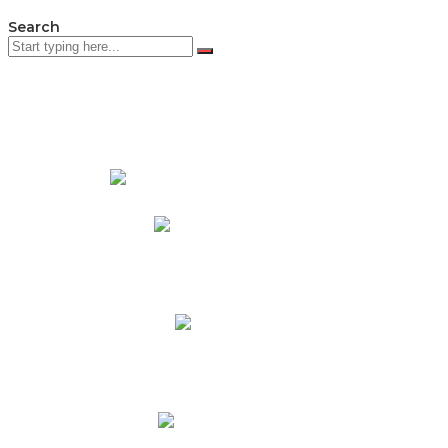
Search
PADRES DE FAMILIA
Padres CNY Online
Circulares a Padres
Cronograma