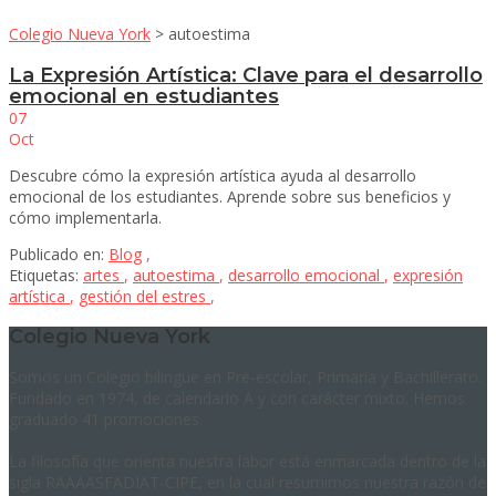
Colegio Nueva York
>
autoestima
La Expresión Artística: Clave para el desarrollo
emocional en estudiantes
07
Oct
Descubre cómo la expresión artística ayuda al desarrollo
emocional de los estudiantes. Aprende sobre sus beneficios y
cómo implementarla.
Publicado en:
Blog
,
Etiquetas:
artes
,
autoestima
,
desarrollo emocional
,
expresión
artística
,
gestión del estres
,
Colegio Nueva York
Somos un Colegio bilingüe en Pre-escolar, Primaria y Bachillerato.
Fundado en 1974, de calendario A y con carácter mixto. Hemos
graduado 41 promociones.
La filosofía que orienta nuestra labor está enmarcada dentro de la
sigla RAAAASFADIAT-CIPE, en la cual resumimos nuestra razón de