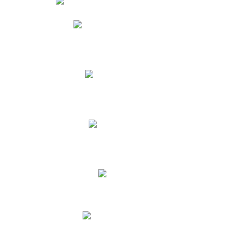
Phidias
Correo para Docentes
Biblioteca CNY
Cronograma
INEWS