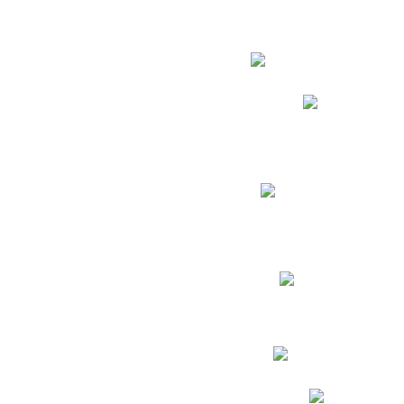
Estudian
Phidias
Biblioteca CNY
Cronograma de evaluac
Manual de Convivenc
Resultados Pruebas Sa