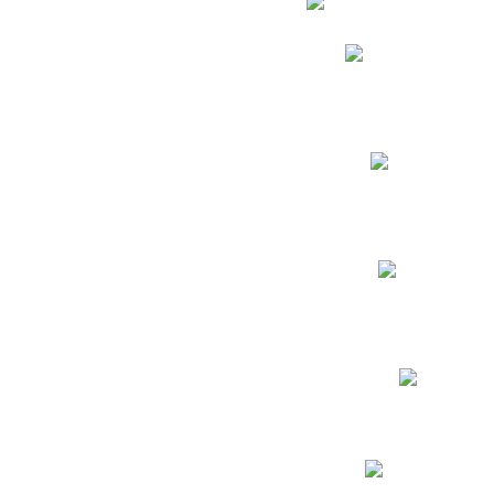
Phidias
Correo para Docent
Biblioteca CNY
Cronograma
INEWS