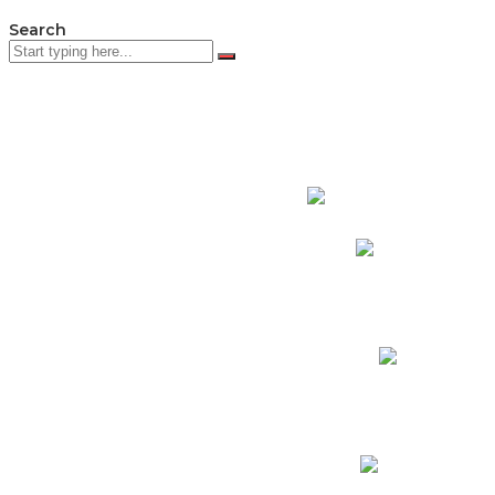
Search
PADRES DE F
Padres CNY Online
Circulares a Padres
Cronograma