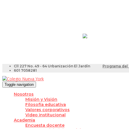
Resultados Pruebas Sa
Videotutoriales para Do
Cll 227 No. 49 - 64 Urbanización El Jardín
Programa del 
601 7058281
Toggle navigation
Nosotros
Misión y Visión
Filosofía educativa
Valores corporativos
Video institucional
Academia
Encuesta docente