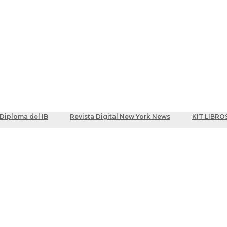
ber
centes
Diploma del IB
Revista Digital New York News
KIT LIBRO