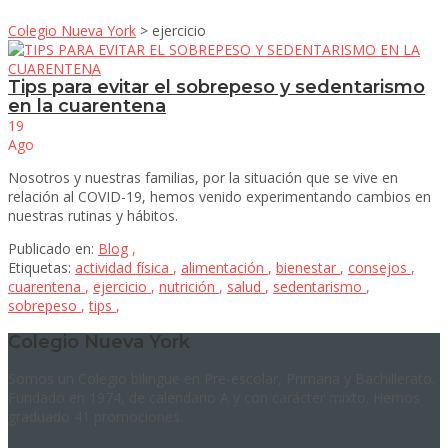
Colegio Nueva York
>
ejercicio
Tips para evitar el sobrepeso y sedentarismo
en la cuarentena
19
Ago
Nosotros y nuestras familias, por la situación que se vive en
relación al COVID-19, hemos venido experimentando cambios en
nuestras rutinas y hábitos.
Publicado en:
Blog
,
Etiquetas:
actividad física
,
alimentación
,
bienestar
,
consejos
,
cuarentena
,
ejercicio
,
nutrición
,
salud
,
sedentarismo
,
sobrepeso
,
tips
,
Colegio Nueva York
Somos un Colegio bilingüe en Pre-escolar, Primaria y Bachillerato.
Fundado en 1974, de calendario A y con carácter mixto. Hemos
graduado 41 promociones.