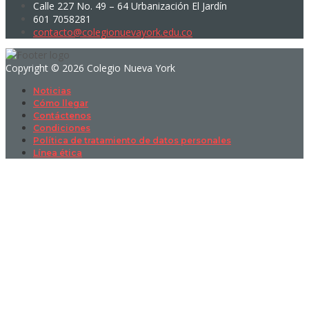
Calle 227 No. 49 – 64 Urbanización El Jardín
601 7058281
contacto@colegionuevayork.edu.co
Copyright © 2026 Colegio Nueva York
Noticias
Cómo llegar
Contáctenos
Condiciones
Política de tratamiento de datos personales
Línea ética
Sign In
La contraseña debe tener un mínimo
de 8 caracteres de números y letras, y contener al menos 1 letra
mayúscula