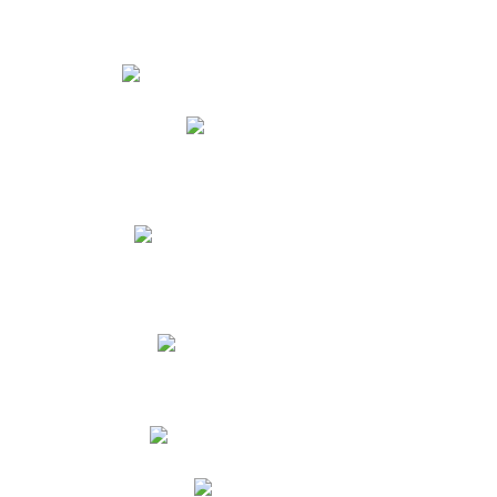
Estudiantes
Phidias
Biblioteca CNY
Cronograma de evaluaciones
Manual de Convivencia
Resultados Pruebas Saber