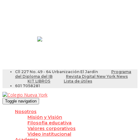
Resultados Pruebas Saber
Videotutoriales para Docentes
Cll 227 No. 49 - 64 Urbanización El Jardín
Programa
del Diploma del IB
Revista Digital New York News
KIT LIBROS
Lista de útiles
601 7058281
Toggle navigation
Nosotros
Misión y Visión
Filosofía educativa
Valores corporativos
Video institucional
Academia