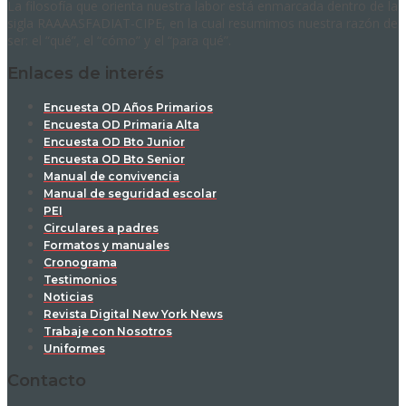
La filosofía que orienta nuestra labor está enmarcada dentro de la
sigla RAAAASFADIAT-CIPE, en la cual resumimos nuestra razón de
ser: el “qué”, el “cómo” y el “para qué”.
Enlaces de interés
Encuesta OD Años Primarios
Encuesta OD Primaria Alta
Encuesta OD Bto Junior
Encuesta OD Bto Senior
Manual de convivencia
Manual de seguridad escolar
PEI
Circulares a padres
Formatos y manuales
Cronograma
Testimonios
Noticias
Revista Digital New York News
Trabaje con Nosotros
Uniformes
Contacto