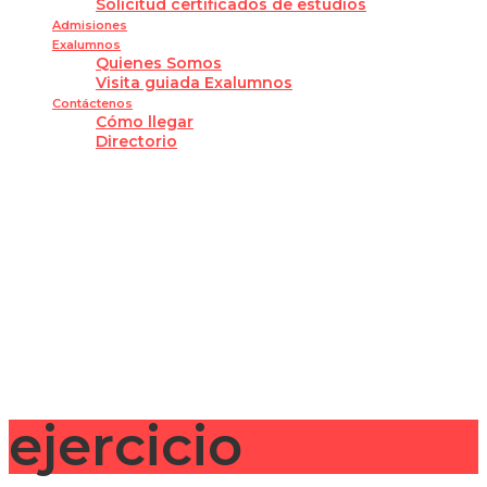
Solicitud certificados de estudios
Admisiones
Exalumnos
Quienes Somos
Visita guiada Exalumnos
Contáctenos
Cómo llegar
Directorio
¿Tienes alguna pregunta?
Enviar la consulta
Mensaje enviado
Cerrar
ejercicio