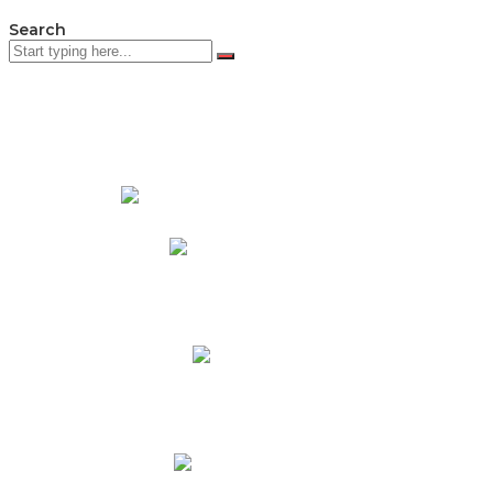
Search
PADRES DE FAMILIA
Padres CNY Online
Circulares a Padres
Cronograma