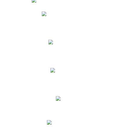
Phidias
Correo para Docentes
Biblioteca CNY
Cronograma
INEWS