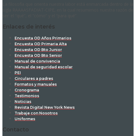
La filosofía que orienta nuestra labor está enmarcada dentro de la
sigla RAAAASFADIAT-CIPE, en la cual resumimos nuestra razón de
ser: el “qué”, el “cómo” y el “para qué”.
Enlaces de interés
Encuesta OD Años Primarios
Encuesta OD Primaria Alta
Encuesta OD Bto Junior
Encuesta OD Bto Senior
Manual de convivencia
Manual de seguridad escolar
PEI
Circulares a padres
Formatos y manuales
Cronograma
Testimonios
Noticias
Revista Digital New York News
Trabaje con Nosotros
Uniformes
Contacto