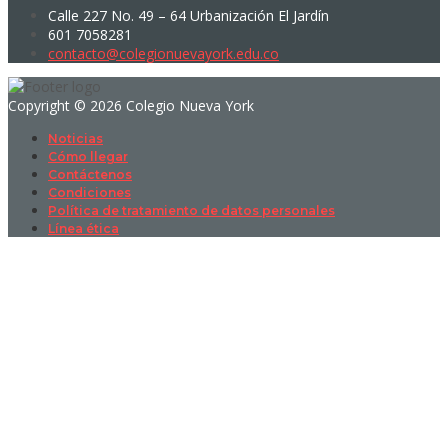
Calle 227 No. 49 – 64 Urbanización El Jardín
601 7058281
contacto@colegionuevayork.edu.co
Copyright © 2026 Colegio Nueva York
Noticias
Cómo llegar
Contáctenos
Condiciones
Política de tratamiento de datos personales
Línea ética
Sign In
La contraseña debe tener un mínimo
de 8 caracteres de números y letras, y contener al menos 1 letra
mayúscula