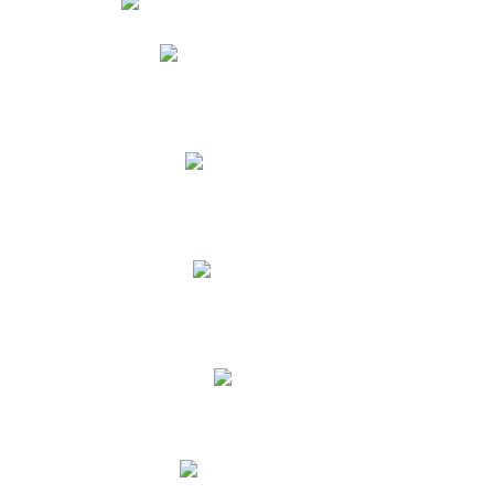
Phidias
Correo para Docentes
Biblioteca CNY
Cronograma
INEWS