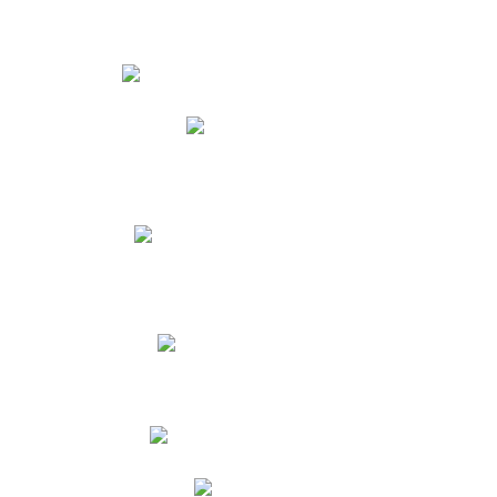
Estudiantes
Phidias
Biblioteca CNY
Cronograma de evaluaciones
Manual de Convivencia
Resultados Pruebas Saber