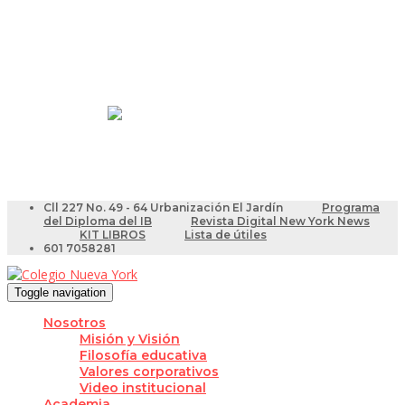
Resultados Pruebas Saber
Videotutoriales para Docentes
Cll 227 No. 49 - 64 Urbanización El Jardín
Programa
del Diploma del IB
Revista Digital New York News
KIT LIBROS
Lista de útiles
601 7058281
Toggle navigation
Nosotros
Misión y Visión
Filosofía educativa
Valores corporativos
Video institucional
Academia