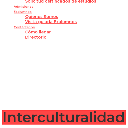
Solicitud certificados de estudios
Admisiones
Exalumnos
Quienes Somos
Visita guiada Exalumnos
Contáctenos
Cómo llegar
Directorio
¿Tienes alguna pregunta?
Enviar la consulta
Mensaje enviado
Cerrar
Interculturalidad