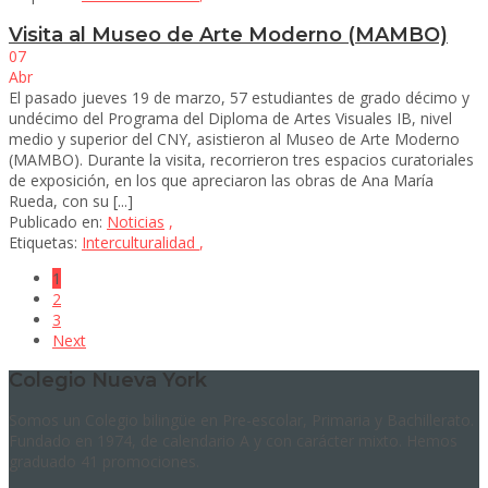
Visita al Museo de Arte Moderno (MAMBO)
07
Abr
El pasado jueves 19 de marzo, 57 estudiantes de grado décimo y
undécimo del Programa del Diploma de Artes Visuales IB, nivel
medio y superior del CNY, asistieron al Museo de Arte Moderno
(MAMBO). Durante la visita, recorrieron tres espacios curatoriales
de exposición, en los que apreciaron las obras de Ana María
Rueda, con su [...]
Publicado en:
Noticias
,
Etiquetas:
Interculturalidad
,
1
2
3
Next
Colegio Nueva York
Somos un Colegio bilingüe en Pre-escolar, Primaria y Bachillerato.
Fundado en 1974, de calendario A y con carácter mixto. Hemos
graduado 41 promociones.