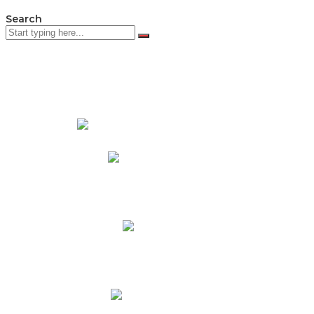
Search
PADRES DE FAMILIA
Padres CNY Online
Circulares a Padres
Cronograma