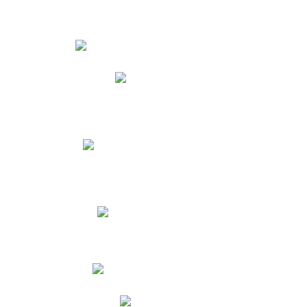
Estudiantes
Phidias
Biblioteca CNY
Cronograma de evaluaciones
Manual de Convivencia
Resultados Pruebas Saber