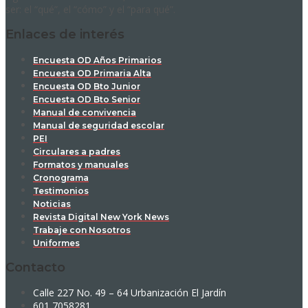
ser: el “qué”, el “cómo” y el “para qué”.
Enlaces de interés
Encuesta OD Años Primarios
Encuesta OD Primaria Alta
Encuesta OD Bto Junior
Encuesta OD Bto Senior
Manual de convivencia
Manual de seguridad escolar
PEI
Circulares a padres
Formatos y manuales
Cronograma
Testimonios
Noticias
Revista Digital New York News
Trabaje con Nosotros
Uniformes
Contacto
Calle 227 No. 49 – 64 Urbanización El Jardín
601 7058281