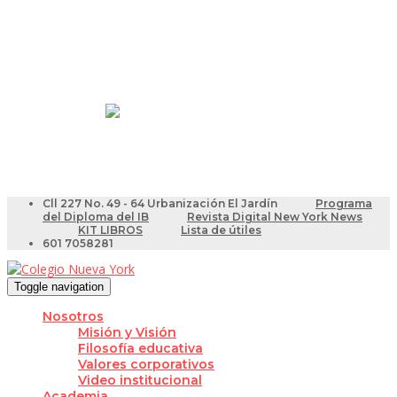
Resultados Pruebas Saber
Videotutoriales para Docentes
Cll 227 No. 49 - 64 Urbanización El Jardín
Programa
del Diploma del IB
Revista Digital New York News
KIT LIBROS
Lista de útiles
601 7058281
Toggle navigation
Nosotros
Misión y Visión
Filosofía educativa
Valores corporativos
Video institucional
Academia