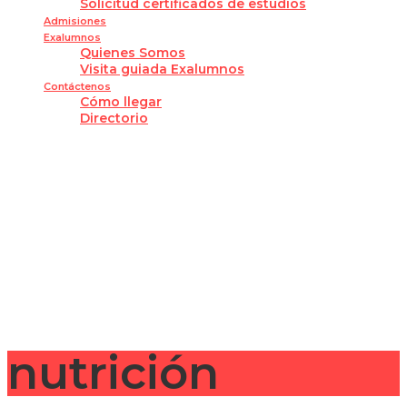
Solicitud certificados de estudios
Admisiones
Exalumnos
Quienes Somos
Visita guiada Exalumnos
Contáctenos
Cómo llegar
Directorio
¿Tienes alguna pregunta?
Enviar la consulta
Mensaje enviado
Cerrar
nutrición