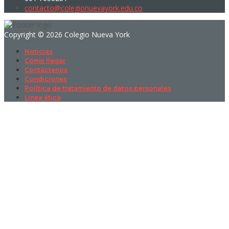
contacto@colegionuevayork.edu.co
Copyright © 2026 Colegio Nueva York
Noticias
Cómo llegar
Contáctenos
Condiciones
Política de tratamiento de datos personales
Línea ética
Sign In
La contraseña debe tener un mínimo
de 8 caracteres de números y letras, y contener al menos 1 letra
mayúscula
I want to sign up as instructor