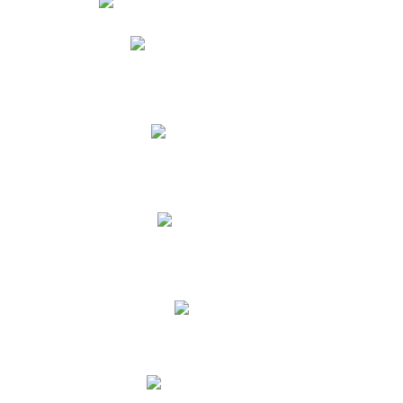
Phidias
Correo para Docentes
Biblioteca CNY
Cronograma
INEWS