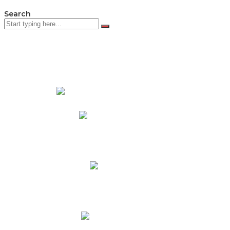
Search
PADRES DE FAMILIA
Padres CNY Online
Circulares a Padres
Cronograma