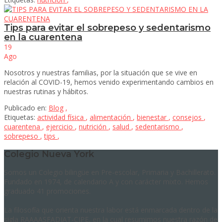
Tips para evitar el sobrepeso y sedentarismo
en la cuarentena
19
Ago
Nosotros y nuestras familias, por la situación que se vive en
relación al COVID-19, hemos venido experimentando cambios en
nuestras rutinas y hábitos.
Publicado en:
Blog
,
Etiquetas:
actividad física
,
alimentación
,
bienestar
,
consejos
,
cuarentena
,
ejercicio
,
nutrición
,
salud
,
sedentarismo
,
sobrepeso
,
tips
,
Colegio Nueva York
Somos un Colegio bilingüe en Pre-escolar, Primaria y Bachillerato.
Fundado en 1974, de calendario A y con carácter mixto. Hemos
graduado 41 promociones.
La filosofía que orienta nuestra labor está enmarcada dentro de la
sigla RAAAASFADIAT-CIPE, en la cual resumimos nuestra razón de