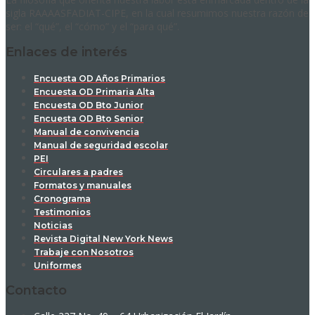
sigla RAAAASFADIAT-CIPE, en la cual resumimos nuestra razón de
ser: el “qué”, el “cómo” y el “para qué”.
Enlaces de interés
Encuesta OD Años Primarios
Encuesta OD Primaria Alta
Encuesta OD Bto Junior
Encuesta OD Bto Senior
Manual de convivencia
Manual de seguridad escolar
PEI
Circulares a padres
Formatos y manuales
Cronograma
Testimonios
Noticias
Revista Digital New York News
Trabaje con Nosotros
Uniformes
Contacto