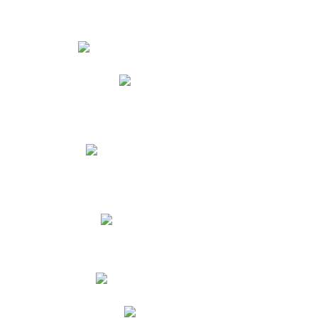
Estudiantes
Phidias
Biblioteca CNY
Cronograma de evaluaciones
Manual de Convivencia
Resultados Pruebas Saber