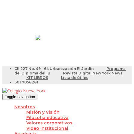
Resultados Pruebas Saber
Videotutoriales para Docentes
Cll 227 No. 49 - 64 Urbanización El Jardín
Programa
del Diploma del IB
Revista Digital New York News
KIT LIBROS
Lista de útiles
601 7058281
Toggle navigation
Nosotros
Misión y Visión
Filosofía educativa
Valores corporativos
Video institucional
Academia