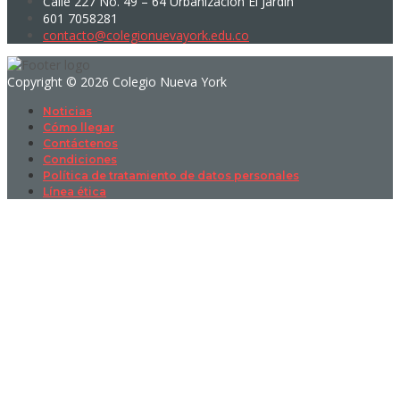
Calle 227 No. 49 – 64 Urbanización El Jardín
601 7058281
contacto@colegionuevayork.edu.co
Copyright © 2026 Colegio Nueva York
Noticias
Cómo llegar
Contáctenos
Condiciones
Política de tratamiento de datos personales
Línea ética
Sign In
La contraseña debe tener un mínimo
de 8 caracteres de números y letras, y contener al menos 1 letra
mayúscula