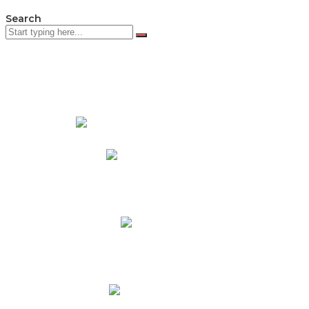
Search
PADRES DE FAMILIA
Padres CNY Online
Circulares a Padres
Cronograma