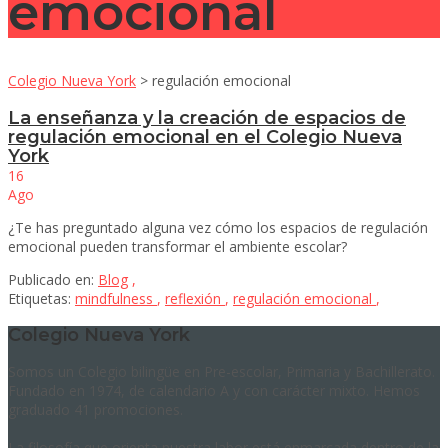
emocional
Colegio Nueva York
>
regulación emocional
La enseñanza y la creación de espacios de
regulación emocional en el Colegio Nueva
York
16
Ago
¿Te has preguntado alguna vez cómo los espacios de regulación
emocional pueden transformar el ambiente escolar?
Publicado en:
Blog
,
Etiquetas:
mindfulness
,
reflexión
,
regulación emocional
,
Colegio Nueva York
Somos un Colegio bilingüe en Pre-escolar, Primaria y Bachillerato.
Fundado en 1974, de calendario A y con carácter mixto. Hemos
graduado 41 promociones.
La filosofía que orienta nuestra labor está enmarcada dentro de la