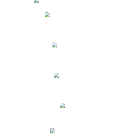
Phidias
Correo para Docentes
Biblioteca CNY
Cronograma
INEWS