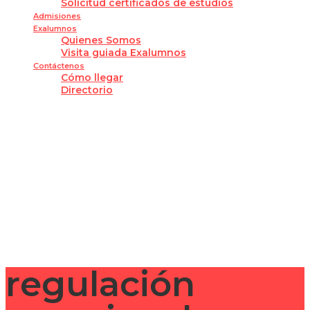
Solicitud certificados de estudios
Admisiones
Exalumnos
Quienes Somos
Visita guiada Exalumnos
Contáctenos
Cómo llegar
Directorio
¿Tienes alguna pregunta?
Enviar la consulta
Mensaje enviado
Cerrar
regulación