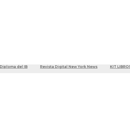
ber
centes
Diploma del IB
Revista Digital New York News
KIT LIBRO