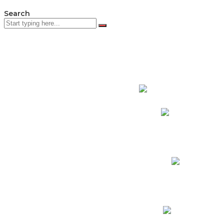
Search
PADRES DE F
Padres CNY Online
Circulares a Padres
Cronograma