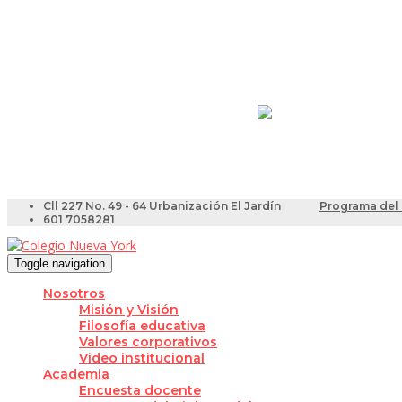
Resultados Pruebas Sa
Videotutoriales para Do
Cll 227 No. 49 - 64 Urbanización El Jardín
Programa del 
601 7058281
Toggle navigation
Nosotros
Misión y Visión
Filosofía educativa
Valores corporativos
Video institucional
Academia
Encuesta docente