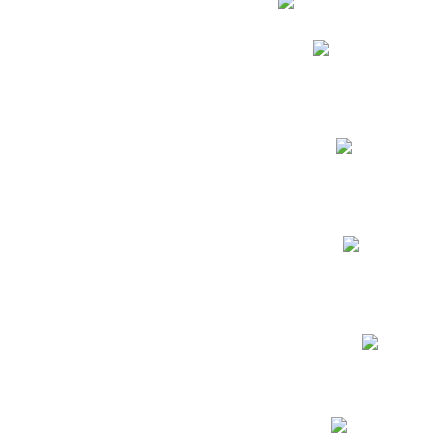
Phidias
Correo para Docent
Biblioteca CNY
Cronograma
INEWS