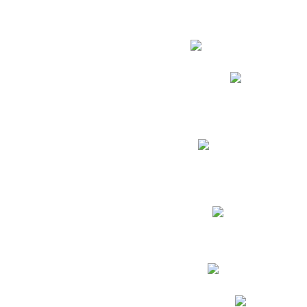
Estudian
Phidias
Biblioteca CNY
Cronograma de evaluac
Manual de Convivenc
Resultados Pruebas Sa