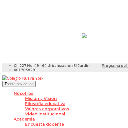
Resultados Pruebas Sa
Videotutoriales para Do
Cll 227 No. 49 - 64 Urbanización El Jardín
Programa del 
601 7058281
Toggle navigation
Nosotros
Misión y Visión
Filosofía educativa
Valores corporativos
Video institucional
Academia
Encuesta docente