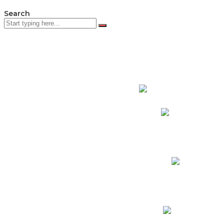
Search
PADRES DE F
Padres CNY Online
Circulares a Padres
Cronograma