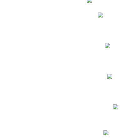
Phidias
Correo para Docent
Biblioteca CNY
Cronograma
INEWS