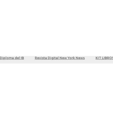
ber
centes
Diploma del IB
Revista Digital New York News
KIT LIBRO