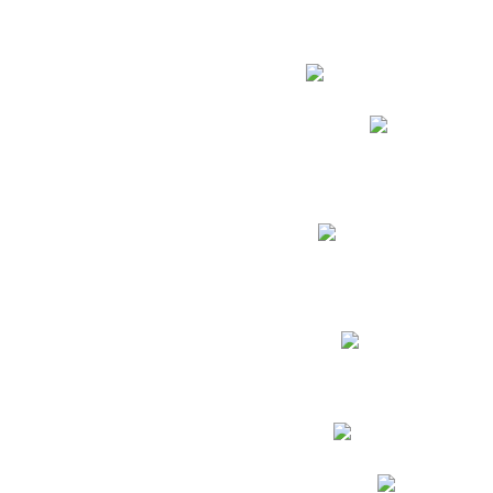
Estudian
Phidias
Biblioteca CNY
Cronograma de evaluac
Manual de Convivenc
Resultados Pruebas Sa