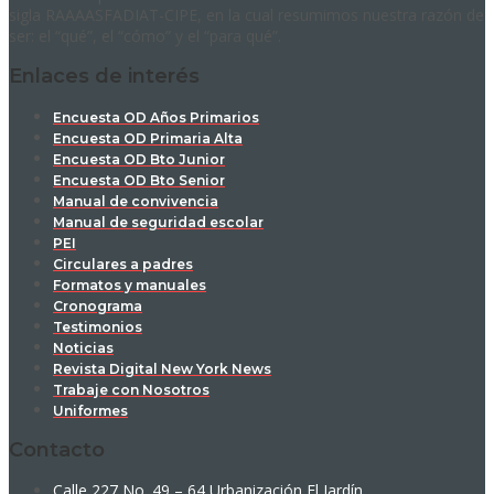
sigla RAAAASFADIAT-CIPE, en la cual resumimos nuestra razón de
ser: el “qué”, el “cómo” y el “para qué”.
Enlaces de interés
Encuesta OD Años Primarios
Encuesta OD Primaria Alta
Encuesta OD Bto Junior
Encuesta OD Bto Senior
Manual de convivencia
Manual de seguridad escolar
PEI
Circulares a padres
Formatos y manuales
Cronograma
Testimonios
Noticias
Revista Digital New York News
Trabaje con Nosotros
Uniformes
Contacto
Calle 227 No. 49 – 64 Urbanización El Jardín