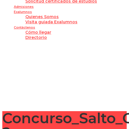
Solicitud certificados de estudios
Admisiones
Exalumnos
Quienes Somos
Visita guiada Exalumnos
Contáctenos
Cómo llegar
Directorio
¿Tienes alguna pregunta?
Enviar la consulta
Mensaje enviado
Cerrar
Concurso_Salto_