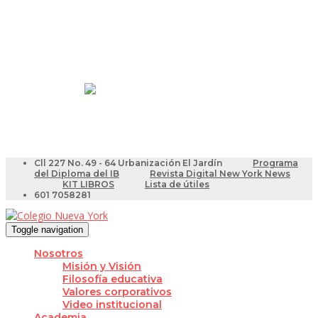
Resultados Pruebas Saber
Videotutoriales para Docentes
Cll 227 No. 49 - 64 Urbanización El Jardín
Programa
del Diploma del IB
Revista Digital New York News
KIT LIBROS
Lista de útiles
601 7058281
Toggle navigation
Nosotros
Misión y Visión
Filosofía educativa
Valores corporativos
Video institucional
Academia