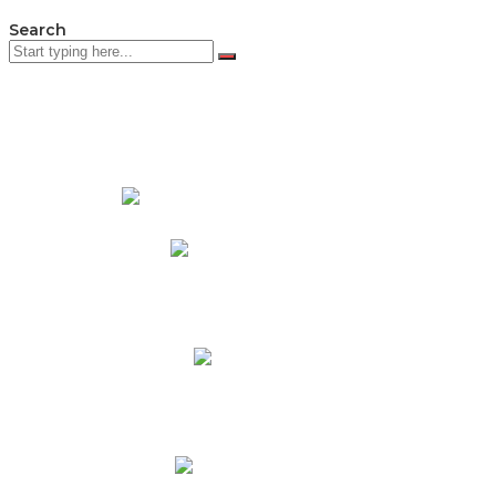
Search
PADRES DE FAMILIA
Padres CNY Online
Circulares a Padres
Cronograma