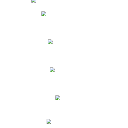
Phidias
Correo para Docentes
Biblioteca CNY
Cronograma
INEWS