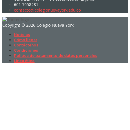
601 7058281
contacto@colegionuevayork.edu.co
Copyright © 2026 Colegio Nueva York
Noticias
Cómo llegar
Contáctenos
Condiciones
Política de tratamiento de datos personales
Línea ética
Sign In
La contraseña debe tener un mínimo
de 8 caracteres de números y letras, y contener al menos 1 letra
mayúscula
I want to sign up as instructor