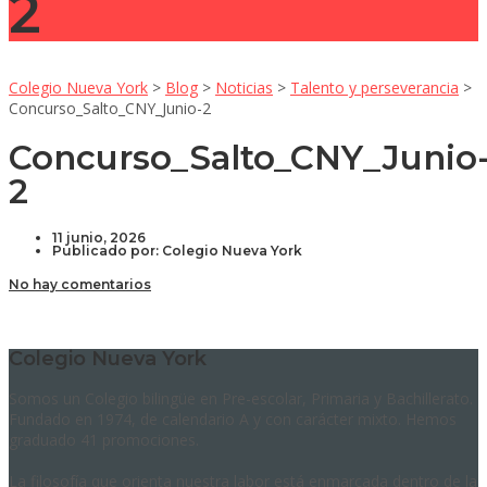
2
Colegio Nueva York
>
Blog
>
Noticias
>
Talento y perseverancia
>
Concurso_Salto_CNY_Junio-2
Concurso_Salto_CNY_Junio
2
11 junio, 2026
Publicado por:
Colegio Nueva York
No hay comentarios
Colegio Nueva York
Somos un Colegio bilingüe en Pre-escolar, Primaria y Bachillerato.
Fundado en 1974, de calendario A y con carácter mixto. Hemos
graduado 41 promociones.
La filosofía que orienta nuestra labor está enmarcada dentro de la