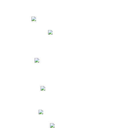
Estudiantes
Phidias
Biblioteca CNY
Cronograma de evaluaciones
Manual de Convivencia
Resultados Pruebas Saber