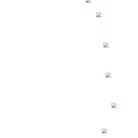
Phidias
Correo para Docent
Biblioteca CNY
Cronograma
INEWS