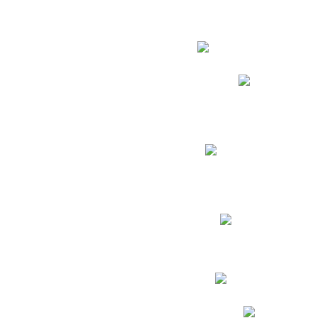
Estudian
Phidias
Biblioteca CNY
Cronograma de evaluac
Manual de Convivenc
Resultados Pruebas Sa