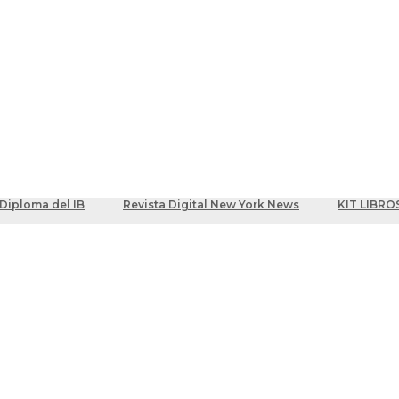
ber
centes
Diploma del IB
Revista Digital New York News
KIT LIBRO