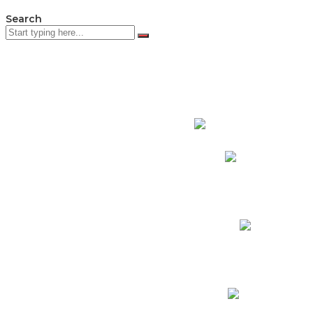
Search
PADRES DE F
Padres CNY Online
Circulares a Padres
Cronograma