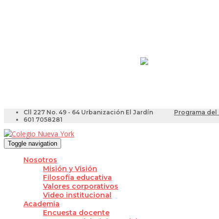
Resultados Pruebas Sa
Videotutoriales para Do
Cll 227 No. 49 - 64 Urbanización El Jardín
Programa del 
601 7058281
Toggle navigation
Nosotros
Misión y Visión
Filosofía educativa
Valores corporativos
Video institucional
Academia
Encuesta docente