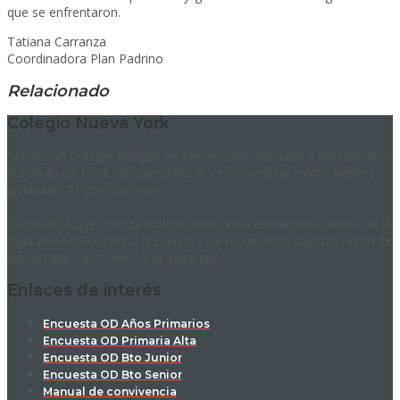
que se enfrentaron.
Tatiana Carranza
Coordinadora Plan Padrino
Relacionado
Colegio Nueva York
Somos un Colegio bilingüe en Pre-escolar, Primaria y Bachillerato.
Fundado en 1974, de calendario A y con carácter mixto. Hemos
graduado 41 promociones.
La filosofía que orienta nuestra labor está enmarcada dentro de la
sigla RAAAASFADIAT-CIPE, en la cual resumimos nuestra razón de
ser: el “qué”, el “cómo” y el “para qué”.
Enlaces de interés
Encuesta OD Años Primarios
Encuesta OD Primaria Alta
Encuesta OD Bto Junior
Encuesta OD Bto Senior
Manual de convivencia