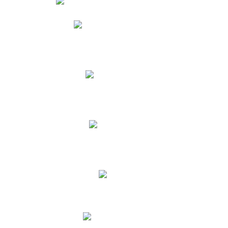
Phidias
Correo para Docentes
Biblioteca CNY
Cronograma
INEWS