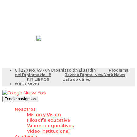
Resultados Pruebas Saber
Videotutoriales para Docentes
Cll 227 No. 49 - 64 Urbanización El Jardín
Programa
del Diploma del IB
Revista Digital New York News
KIT LIBROS
Lista de útiles
601 7058281
Toggle navigation
Nosotros
Misión y Visión
Filosofía educativa
Valores corporativos
Video institucional
Academia