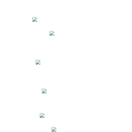
Estudiantes
Phidias
Biblioteca CNY
Cronograma de evaluaciones
Manual de Convivencia
Resultados Pruebas Saber