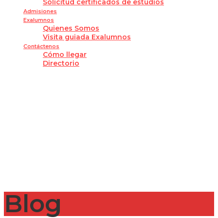
Solicitud certificados de estudios
Admisiones
Exalumnos
Quienes Somos
Visita guiada Exalumnos
Contáctenos
Cómo llegar
Directorio
¿Tienes alguna pregunta?
Enviar la consulta
Mensaje enviado
Cerrar
Blog