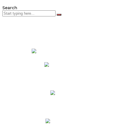
Search
PADRES DE FAMILIA
Padres CNY Online
Circulares a Padres
Cronograma