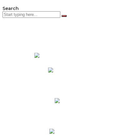
Search
PADRES DE FAMILIA
Padres CNY Online
Circulares a Padres
Cronograma