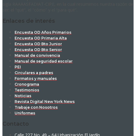
sigla RAAAASFADIAT-CIPE, en la cual resumimos nuestra razón de
ser: el “qué”, el “cómo” y el “para qué”.
Enlaces de interés
Encuesta OD Años Primarios
Encuesta OD Primaria Alta
Encuesta OD Bto Junior
Encuesta OD Bto Senior
Manual de convivencia
Manual de seguridad escolar
PEI
Circulares a padres
Formatos y manuales
Cronograma
Testimonios
Noticias
Revista Digital New York News
Trabaje con Nosotros
Uniformes
Contacto
Calle 227 No. 49 – 64 Urbanización El Jardín