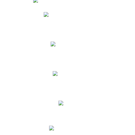
Phidias
Correo para Docentes
Biblioteca CNY
Cronograma
INEWS