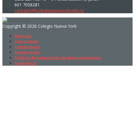
601 7058281
contacto@colegionuevayork.edu.co
Copyright © 2026 Colegio Nueva York
Noticias
Cómo llegar
Contáctenos
Condiciones
Política de tratamiento de datos personales
Línea ética
Sign In
La contraseña debe tener un mínimo
de 8 caracteres de números y letras, y contener al menos 1 letra
mayúscula
I want to sign up as instructor