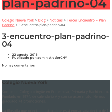
plan-padrino-04
Colegio Nueva York
>
Blog
>
Noticias
>
Tercer Encuentro – Plan
Padrino
>
3-encuentro-plan-padrino-04
3-encuentro-plan-padrino-
04
22 agosto, 2016
Publicado por:
administradorCNY
No hay comentarios
Colegio Nueva York
Somos un Colegio bilingüe en Pre-escolar, Primaria y Bachillerato.
Fundado en 1974, de calendario A y con carácter mixto. Hemos
graduado 41 promociones.
La filosofía que orienta nuestra labor está enmarcada dentro de la