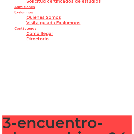
Solicitud certificados de estudios
Admisiones
Exalumnos
Quienes Somos
Visita guiada Exalumnos
Contáctenos
Cómo llegar
Directorio
¿Tienes alguna pregunta?
Enviar la consulta
Mensaje enviado
Cerrar
3-encuentro-