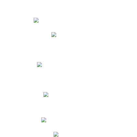
Estudiantes
Phidias
Biblioteca CNY
Cronograma de evaluaciones
Manual de Convivencia
Resultados Pruebas Saber