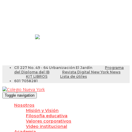
Resultados Pruebas Saber
Videotutoriales para Docentes
Cll 227 No. 49 - 64 Urbanización El Jardín
Programa
del Diploma del IB
Revista Digital New York News
KIT LIBROS
Lista de útiles
601 7058281
Toggle navigation
Nosotros
Misión y Visión
Filosofía educativa
Valores corporativos
Video institucional
Academia