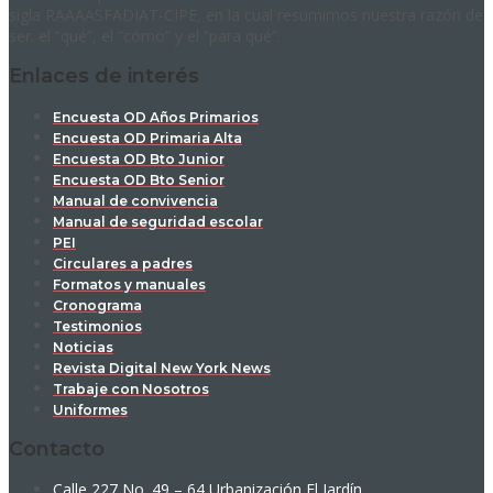
sigla RAAAASFADIAT-CIPE, en la cual resumimos nuestra razón de
ser: el “qué”, el “cómo” y el “para qué”.
Enlaces de interés
Encuesta OD Años Primarios
Encuesta OD Primaria Alta
Encuesta OD Bto Junior
Encuesta OD Bto Senior
Manual de convivencia
Manual de seguridad escolar
PEI
Circulares a padres
Formatos y manuales
Cronograma
Testimonios
Noticias
Revista Digital New York News
Trabaje con Nosotros
Uniformes
Contacto
Calle 227 No. 49 – 64 Urbanización El Jardín