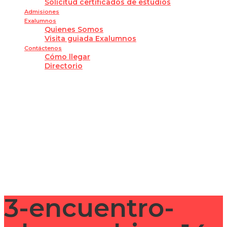
Solicitud certificados de estudios
Admisiones
Exalumnos
Quienes Somos
Visita guiada Exalumnos
Contáctenos
Cómo llegar
Directorio
¿Tienes alguna pregunta?
Enviar la consulta
Mensaje enviado
Cerrar
3-encuentro-