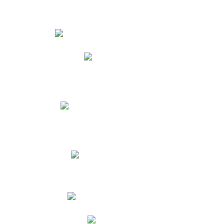
Estudiantes
Phidias
Biblioteca CNY
Cronograma de evaluaciones
Manual de Convivencia
Resultados Pruebas Saber