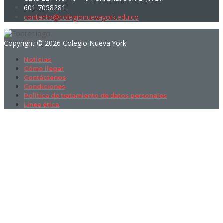
601 7058281
contacto@colegionuevayork.edu.co
Copyright © 2026 Colegio Nueva York
Noticias
Cómo llegar
Contáctenos
Condiciones
Política de tratamiento de datos personales
Línea ética
Sign In
La contraseña debe tener un mínimo
de 8 caracteres de números y letras, y contener al menos 1 letra
mayúscula
I want to sign up as instructor