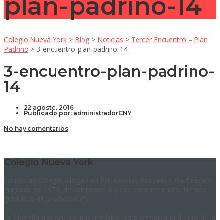
plan-padrino-14
Colegio Nueva York
>
Blog
>
Noticias
>
Tercer Encuentro – Plan
Padrino
>
3-encuentro-plan-padrino-14
3-encuentro-plan-padrino-
14
22 agosto, 2016
Publicado por:
administradorCNY
No hay comentarios
Colegio Nueva York
Somos un Colegio bilingüe en Pre-escolar, Primaria y Bachillerato.
Fundado en 1974, de calendario A y con carácter mixto. Hemos
graduado 41 promociones.
La filosofía que orienta nuestra labor está enmarcada dentro de la