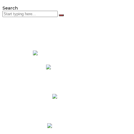
Search
PADRES DE FAMILIA
Padres CNY Online
Circulares a Padres
Cronograma