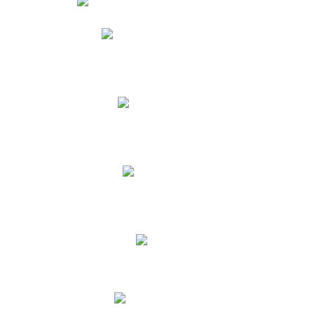
Phidias
Correo para Docentes
Biblioteca CNY
Cronograma
INEWS