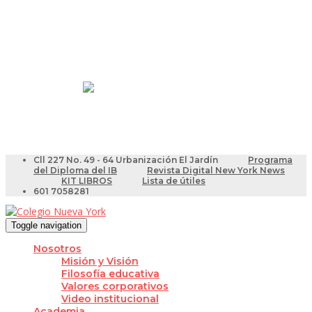
Resultados Pruebas Saber
Videotutoriales para Docentes
Cll 227 No. 49 - 64 Urbanización El Jardín
Programa
del Diploma del IB
Revista Digital New York News
KIT LIBROS
Lista de útiles
601 7058281
Toggle navigation
Nosotros
Misión y Visión
Filosofía educativa
Valores corporativos
Video institucional
Academia