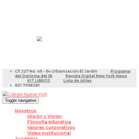
Resultados Pruebas Saber
Videotutoriales para Docentes
Cll 227 No. 49 - 64 Urbanización El Jardín
Programa
del Diploma del IB
Revista Digital New York News
KIT LIBROS
Lista de útiles
601 7058281
Toggle navigation
Nosotros
Misión y Visión
Filosofía educativa
Valores corporativos
Video institucional
Academia