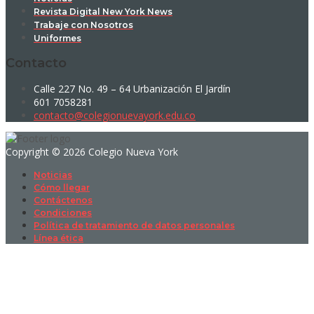
Revista Digital New York News
Trabaje con Nosotros
Uniformes
Contacto
Calle 227 No. 49 – 64 Urbanización El Jardín
601 7058281
contacto@colegionuevayork.edu.co
Copyright © 2026 Colegio Nueva York
Noticias
Cómo llegar
Contáctenos
Condiciones
Política de tratamiento de datos personales
Línea ética
Sign In