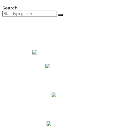
Search
PADRES DE FAMILIA
Padres CNY Online
Circulares a Padres
Cronograma