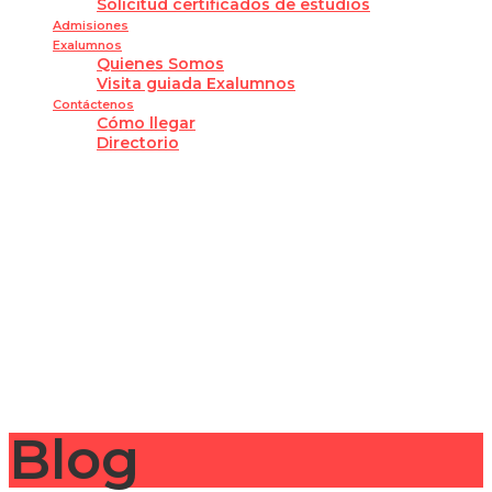
Solicitud certificados de estudios
Admisiones
Exalumnos
Quienes Somos
Visita guiada Exalumnos
Contáctenos
Cómo llegar
Directorio
¿Tienes alguna pregunta?
Enviar la consulta
Mensaje enviado
Cerrar
Blog