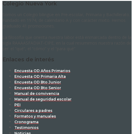
Colegio Nueva York
Somos un Colegio bilingüe en Pre-escolar, Primaria y Bachillerato.
Fundado en 1974, de calendario A y con carácter mixto. Hemos
graduado 41 promociones.
La filosofía que orienta nuestra labor está enmarcada dentro de la
sigla RAAAASFADIAT-CIPE, en la cual resumimos nuestra razón de
ser: el “qué”, el “cómo” y el “para qué”.
Enlaces de interés
Encuesta OD Años Primarios
Encuesta OD Primaria Alta
Encuesta OD Bto Junior
Encuesta OD Bto Senior
Manual de convivencia
Manual de seguridad escolar
PEI
Circulares a padres
Formatos y manuales
Cronograma
Testimonios
Noticias