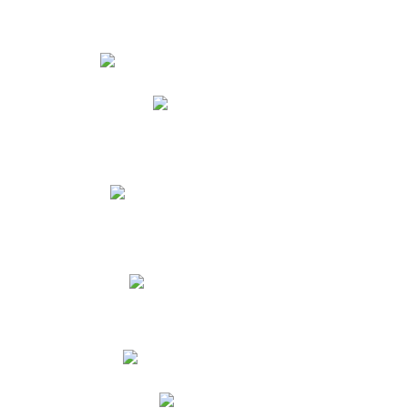
Estudiantes
Phidias
Biblioteca CNY
Cronograma de evaluaciones
Manual de Convivencia
Resultados Pruebas Saber