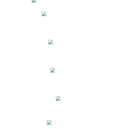
Phidias
Correo para Docentes
Biblioteca CNY
Cronograma
INEWS