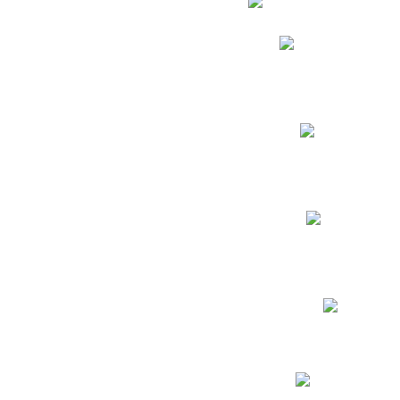
Phidias
Correo para Docent
Biblioteca CNY
Cronograma
INEWS