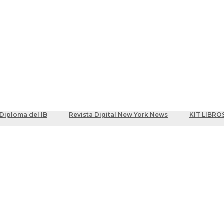
ber
centes
Diploma del IB
Revista Digital New York News
KIT LIBRO