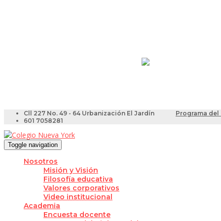
Resultados Pruebas Sa
Videotutoriales para Do
Cll 227 No. 49 - 64 Urbanización El Jardín
Programa del 
601 7058281
Toggle navigation
Nosotros
Misión y Visión
Filosofía educativa
Valores corporativos
Video institucional
Academia
Encuesta docente