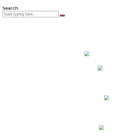
Search
PADRES DE F
Padres CNY Online
Circulares a Padres
Cronograma