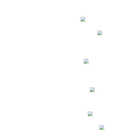
Estudian
Phidias
Biblioteca CNY
Cronograma de evaluac
Manual de Convivenc
Resultados Pruebas Sa