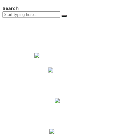
Search
PADRES DE FAMILIA
Padres CNY Online
Circulares a Padres
Cronograma