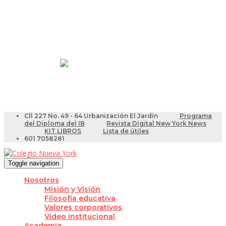
Resultados Pruebas Saber
Videotutoriales para Docentes
Cll 227 No. 49 - 64 Urbanización El Jardín
Programa
del Diploma del IB
Revista Digital New York News
KIT LIBROS
Lista de útiles
601 7058281
Toggle navigation
Nosotros
Misión y Visión
Filosofía educativa
Valores corporativos
Video institucional
Academia