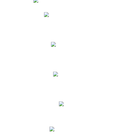
Phidias
Correo para Docentes
Biblioteca CNY
Cronograma
INEWS