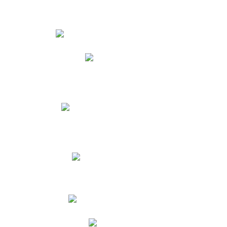
Estudiantes
Phidias
Biblioteca CNY
Cronograma de evaluaciones
Manual de Convivencia
Resultados Pruebas Saber