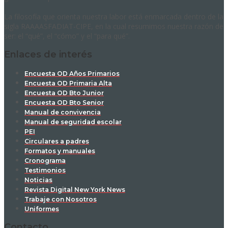
La filosofía que orienta nuestra labor está enmarcada dentro de la
sigla RAAAASFADIAT-CIPE, en la cual resumimos nuestra razón de
ser: el “qué”, el “cómo” y el “para qué”.
Enlaces de interés
Encuesta OD Años Primarios
Encuesta OD Primaria Alta
Encuesta OD Bto Junior
Encuesta OD Bto Senior
Manual de convivencia
Manual de seguridad escolar
PEI
Circulares a padres
Formatos y manuales
Cronograma
Testimonios
Noticias
Revista Digital New York News
Trabaje con Nosotros
Uniformes
Contacto