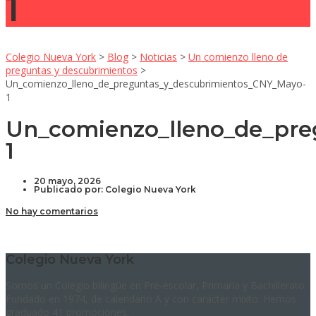
1
Colegio Nueva York
>
Blog
>
Noticias
>
Un comienzo lleno de
preguntas y descubrimientos
>
Un_comienzo_lleno_de_preguntas_y_descubrimientos_CNY_Mayo-
1
Un_comienzo_lleno_de_pre
1
20 mayo, 2026
Publicado por:
Colegio Nueva York
No hay comentarios
Colegio Nueva York
Somos un Colegio bilingüe en Pre-escolar, Primaria y Bachillerato.
Fundado en 1974, de calendario A y con carácter mixto. Hemos
graduado 41 promociones.