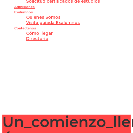
Solicitud certificados de estudios
Admisiones
Exalumnos
Quienes Somos
Visita guiada Exalumnos
Contáctenos
Cómo llegar
Directorio
¿Tienes alguna pregunta?
Enviar la consulta
Mensaje enviado
Cerrar
Un_comienzo_ll