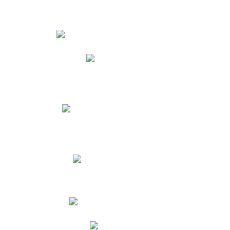
Estudiantes
Phidias
Biblioteca CNY
Cronograma de evaluaciones
Manual de Convivencia
Resultados Pruebas Saber