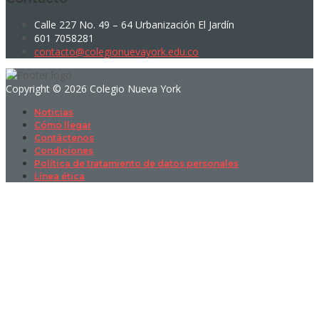
Calle 227 No. 49 – 64 Urbanización El Jardín
601 7058281
contacto@colegionuevayork.edu.co
Copyright © 2026 Colegio Nueva York
Noticias
Cómo llegar
Contáctenos
Condiciones
Política de tratamiento de datos personales
Línea ética
Sign In
La contraseña debe tener un mínimo
de 8 caracteres de números y letras, y contener al menos 1 letra
mayúscula