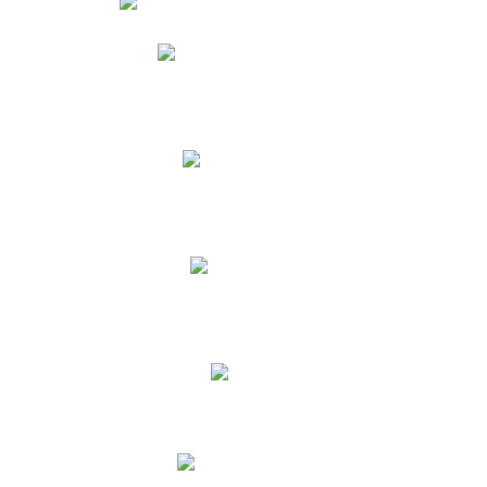
Phidias
Correo para Docentes
Biblioteca CNY
Cronograma
INEWS