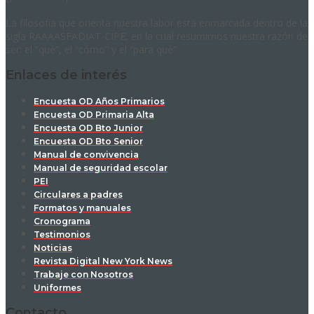
La filosofía que orienta nuestra labor está enmarcada dentro de la
sigla RAAAASFADIAT-CIPE, en la cual resumimos nuestra razón de
ser: el “qué”, el “cómo” y el “para qué”.
Enlaces de interés
Encuesta OD Años Primarios
Encuesta OD Primaria Alta
Encuesta OD Bto Junior
Encuesta OD Bto Senior
Manual de convivencia
Manual de seguridad escolar
PEI
Circulares a padres
Formatos y manuales
Cronograma
Testimonios
Noticias
Revista Digital New York News
Trabaje con Nosotros
Uniformes
Contacto