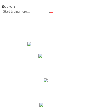
Search
PADRES DE FAMILIA
Padres CNY Online
Circulares a Padres
Cronograma