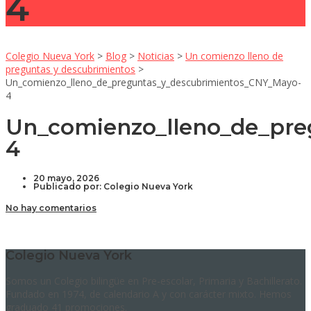
4
Colegio Nueva York
>
Blog
>
Noticias
>
Un comienzo lleno de
preguntas y descubrimientos
>
Un_comienzo_lleno_de_preguntas_y_descubrimientos_CNY_Mayo-
4
Un_comienzo_lleno_de_pre
4
20 mayo, 2026
Publicado por:
Colegio Nueva York
No hay comentarios
Colegio Nueva York
Somos un Colegio bilingüe en Pre-escolar, Primaria y Bachillerato.
Fundado en 1974, de calendario A y con carácter mixto. Hemos
graduado 41 promociones.