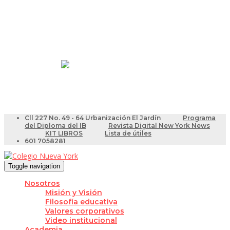
Resultados Pruebas Saber
Videotutoriales para Docentes
Cll 227 No. 49 - 64 Urbanización El Jardín
Programa
del Diploma del IB
Revista Digital New York News
KIT LIBROS
Lista de útiles
601 7058281
Toggle navigation
Nosotros
Misión y Visión
Filosofía educativa
Valores corporativos
Video institucional
Academia