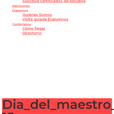
Solicitud certificados de estudios
Admisiones
Exalumnos
Quienes Somos
Visita guiada Exalumnos
Contáctenos
Cómo llegar
Directorio
¿Tienes alguna pregunta?
Enviar la consulta
Mensaje enviado
Cerrar
Dia_del_maestr