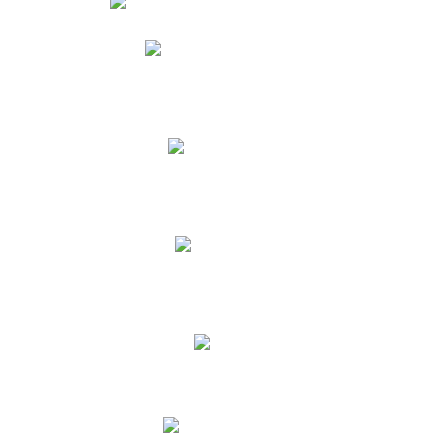
Phidias
Correo para Docentes
Biblioteca CNY
Cronograma
INEWS