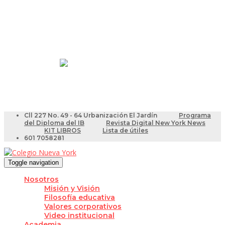
Resultados Pruebas Saber
Videotutoriales para Docentes
Cll 227 No. 49 - 64 Urbanización El Jardín
Programa
del Diploma del IB
Revista Digital New York News
KIT LIBROS
Lista de útiles
601 7058281
Toggle navigation
Nosotros
Misión y Visión
Filosofía educativa
Valores corporativos
Video institucional
Academia