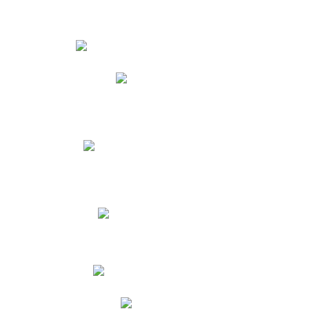
Estudiantes
Phidias
Biblioteca CNY
Cronograma de evaluaciones
Manual de Convivencia
Resultados Pruebas Saber