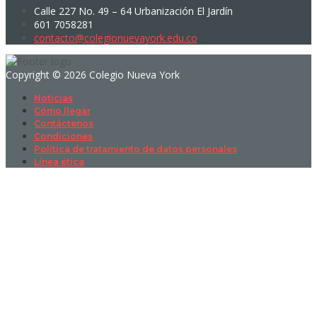
Calle 227 No. 49 – 64 Urbanización El Jardín
601 7058281
contacto@colegionuevayork.edu.co
Copyright © 2026 Colegio Nueva York
Noticias
Cómo llegar
Contáctenos
Condiciones
Política de tratamiento de datos personales
Línea ética
Sign In
La contraseña debe tener un mínimo
de 8 caracteres de números y letras, y contener al menos 1 letra
mayúscula