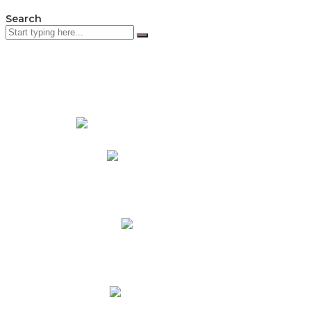
Search
PADRES DE FAMILIA
Padres CNY Online
Circulares a Padres
Cronograma