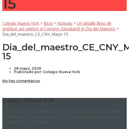
15
Colegio Nueva York
>
Blog
>
Noticias
>
Un detalle lleno de
gratitud: así celebró el Consejo Estudiantil el Día del Maestro
>
Dia_del_maestro_CE_CNY_Mayo-15
Dia_del_maestro_CE_CNY_
15
28 mayo, 2026
Publicado por:
Colegio Nueva York
No hay comentarios
Colegio Nueva York
Somos un Colegio bilingüe en Pre-escolar, Primaria y Bachillerato.
Fundado en 1974, de calendario A y con carácter mixto. Hemos
graduado 41 promociones.