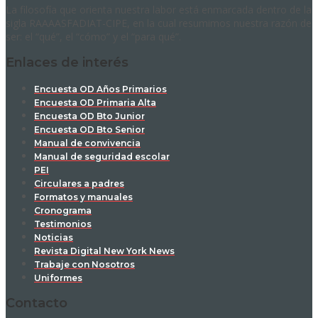
La filosofía que orienta nuestra labor está enmarcada dentro de la
sigla RAAAASFADIAT-CIPE, en la cual resumimos nuestra razón de
ser: el “qué”, el “cómo” y el “para qué”.
Enlaces de interés
Encuesta OD Años Primarios
Encuesta OD Primaria Alta
Encuesta OD Bto Junior
Encuesta OD Bto Senior
Manual de convivencia
Manual de seguridad escolar
PEI
Circulares a padres
Formatos y manuales
Cronograma
Testimonios
Noticias
Revista Digital New York News
Trabaje con Nosotros
Uniformes
Contacto