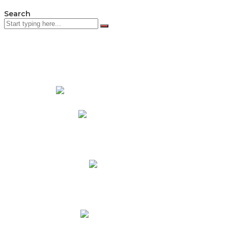
Search
PADRES DE FAMILIA
Padres CNY Online
Circulares a Padres
Cronograma