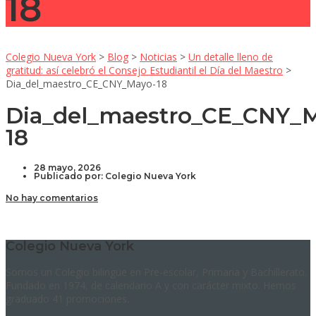
18
Colegio Nueva York
>
Blog
>
Noticias
>
Un detalle lleno de
gratitud: así celebró el Consejo Estudiantil el Día del Maestro
>
Dia_del_maestro_CE_CNY_Mayo-18
Dia_del_maestro_CE_CNY_
18
28 mayo, 2026
Publicado por:
Colegio Nueva York
No hay comentarios
Colegio Nueva York
Somos un Colegio bilingüe en Pre-escolar, Primaria y Bachillerato.
Fundado en 1974, de calendario A y con carácter mixto. Hemos
graduado 41 promociones.