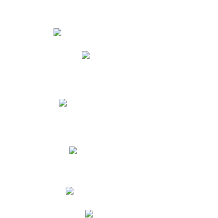
Estudiantes
Phidias
Biblioteca CNY
Cronograma de evaluaciones
Manual de Convivencia
Resultados Pruebas Saber