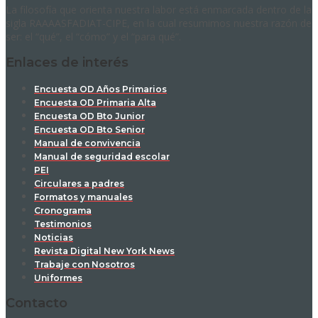
La filosofía que orienta nuestra labor está enmarcada dentro de la
sigla RAAAASFADIAT-CIPE, en la cual resumimos nuestra razón de
ser: el “qué”, el “cómo” y el “para qué”.
Enlaces de interés
Encuesta OD Años Primarios
Encuesta OD Primaria Alta
Encuesta OD Bto Junior
Encuesta OD Bto Senior
Manual de convivencia
Manual de seguridad escolar
PEI
Circulares a padres
Formatos y manuales
Cronograma
Testimonios
Noticias
Revista Digital New York News
Trabaje con Nosotros
Uniformes
Contacto