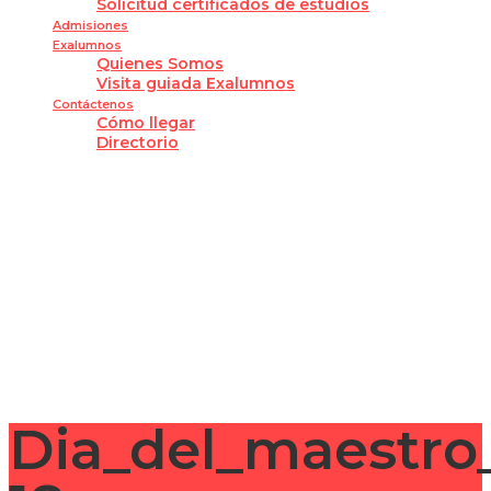
Solicitud certificados de estudios
Admisiones
Exalumnos
Quienes Somos
Visita guiada Exalumnos
Contáctenos
Cómo llegar
Directorio
¿Tienes alguna pregunta?
Enviar la consulta
Mensaje enviado
Cerrar
Dia_del_maestr