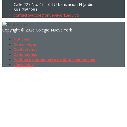
Calle 227 No. 49 – 64 Urbanización El Jardín
601 7058281
contacto@colegionuevayork.edu.co
Copyright © 2026 Colegio Nueva York
Noticias
Cómo llegar
Contáctenos
Condiciones
Política de tratamiento de datos personales
Línea ética
Sign In
La contraseña debe tener un mínimo
de 8 caracteres de números y letras, y contener al menos 1 letra
mayúscula