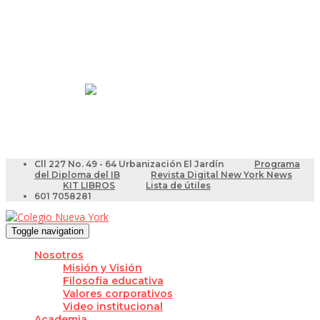
Resultados Pruebas Saber
Videotutoriales para Docentes
Cll 227 No. 49 - 64 Urbanización El Jardín
Programa
del Diploma del IB
Revista Digital New York News
KIT LIBROS
Lista de útiles
601 7058281
Toggle navigation
Nosotros
Misión y Visión
Filosofía educativa
Valores corporativos
Video institucional
Academia