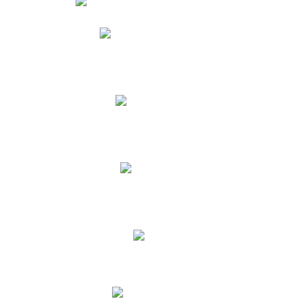
Phidias
Correo para Docentes
Biblioteca CNY
Cronograma
INEWS