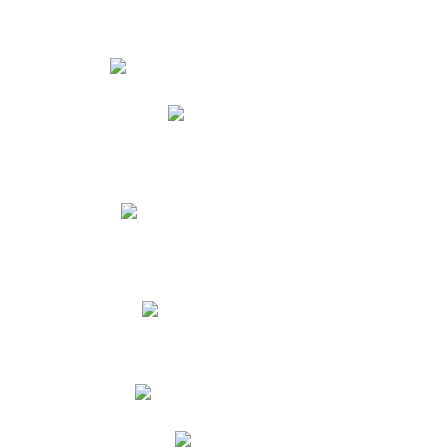
Estudiantes
Phidias
Biblioteca CNY
Cronograma de evaluaciones
Manual de Convivencia
Resultados Pruebas Saber