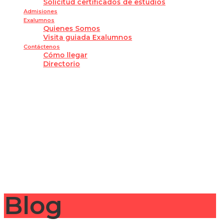
Solicitud certificados de estudios
Admisiones
Exalumnos
Quienes Somos
Visita guiada Exalumnos
Contáctenos
Cómo llegar
Directorio
¿Tienes alguna pregunta?
Enviar la consulta
Mensaje enviado
Cerrar
Blog