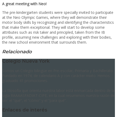
A great meeting with Neo!
The pre-kindergarten students were specially invited to participate
at the Neo Olympic Games, where they will demonstrate their
motor body skills by recognizing and identifying the characteristics
that make them exceptional. They will start to develop some
attributes such as risk taker and principled, taken from the IB
profile, assuming new challenges and exploring with their bodies,
the new school environment that surrounds them.
Relacionado
Colegio Nueva York
Somos un Colegio bilingüe en Pre-escolar, Primaria y Bachillerato.
Fundado en 1974, de calendario A y con carácter mixto. Hemos
graduado 41 promociones.
La filosofía que orienta nuestra labor está enmarcada dentro de la
sigla RAAAASFADIAT-CIPE, en la cual resumimos nuestra razón de
ser: el “qué”, el “cómo” y el “para qué”.
Enlaces de interés