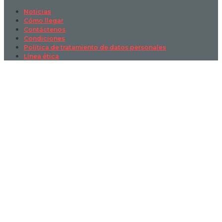
Noticias
Cómo llegar
Contáctenos
Condiciones
Política de tratamiento de datos personales
Línea ética
Sign In
La contraseña debe tener un mínimo
de 8 caracteres de números y letras, y contener al menos 1 letra
mayúscula
I want to sign up as instructor
Recordarme