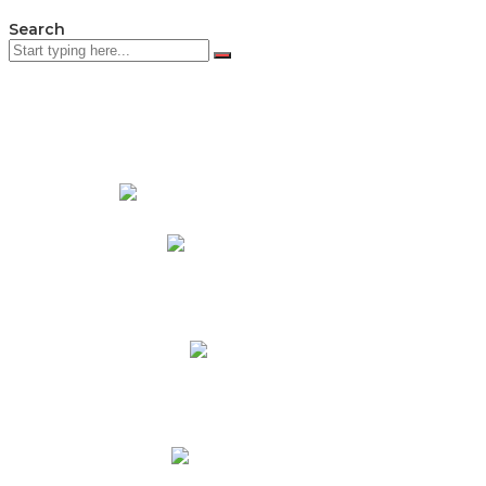
Search
PADRES DE FAMILIA
Padres CNY Online
Circulares a Padres
Cronograma