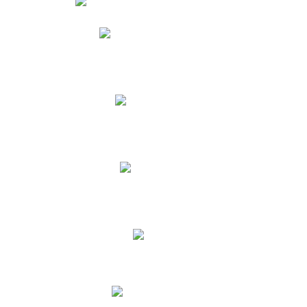
Phidias
Correo para Docentes
Biblioteca CNY
Cronograma
INEWS