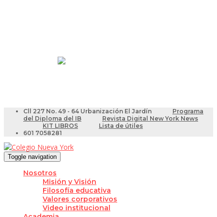
Resultados Pruebas Saber
Videotutoriales para Docentes
Cll 227 No. 49 - 64 Urbanización El Jardín
Programa
del Diploma del IB
Revista Digital New York News
KIT LIBROS
Lista de útiles
601 7058281
Toggle navigation
Nosotros
Misión y Visión
Filosofía educativa
Valores corporativos
Video institucional
Academia