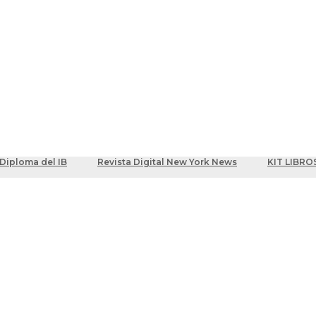
ber
centes
Diploma del IB
Revista Digital New York News
KIT LIBRO