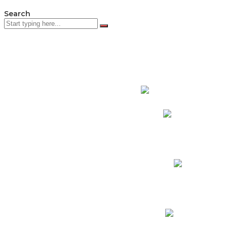
Search
PADRES DE F
Padres CNY Online
Circulares a Padres
Cronograma