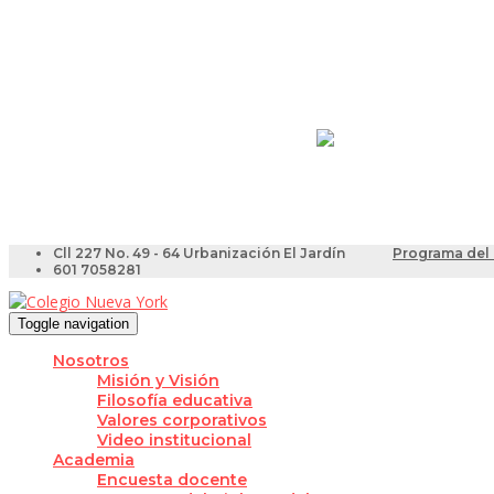
Resultados Pruebas Sa
Videotutoriales para Do
Cll 227 No. 49 - 64 Urbanización El Jardín
Programa del 
601 7058281
Toggle navigation
Nosotros
Misión y Visión
Filosofía educativa
Valores corporativos
Video institucional
Academia
Encuesta docente