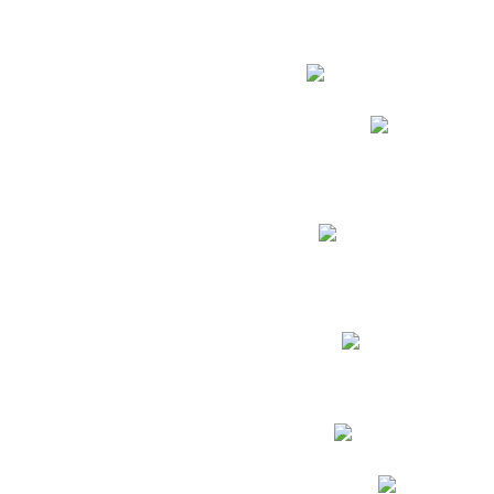
Estudian
Phidias
Biblioteca CNY
Cronograma de evaluac
Manual de Convivenc
Resultados Pruebas Sa