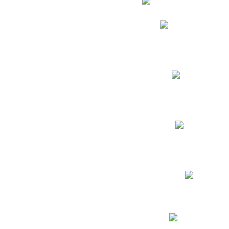
Phidias
Correo para Docent
Biblioteca CNY
Cronograma
INEWS